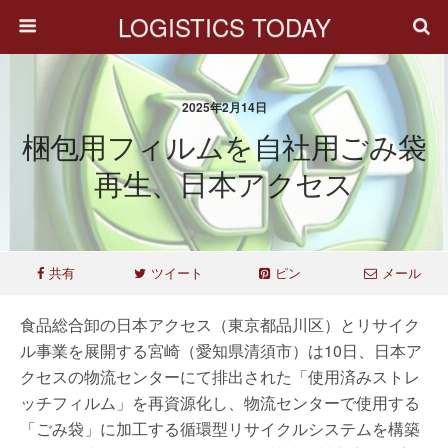
LOGISTICS TODAY
2025年2月14日
梱包用フィルムを自社用ごみ袋
再生、日本アクセス
共有
ツイート
ピン
メール
食品総合卸の日本アクセス（東京都品川区）とリサイク
ル事業を展開する宮崎（愛知県清須市）は10日、日本ア
クセスの物流センターにて排出された「使用済みストレ
ッチフィルム」を再資源化し、物流センターで使用する
「ごみ袋」に加工する循環型リサイクルシステムを構築