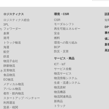
ロジスティクス
環境・CSR
話
ロジスティクス総合
CSR
短
モーダルシフト
3PL
D
フォワーダー
再生可能エネルギー
の
事
倉庫
安全
港湾
燃料
値
トラック輸送
環境への取り組み
新
海運
BCP
高
防災・災害
航空
鉄道
サービス・商品
物流子会社
ICT・IoT
静脈物流
サービス全般
災害物流
ンネ
物流サービス
食品物流
物流情報システム
EC物流
生産・流通システム
メディカル物流
物流資材
アパレル物流
物流機器
都市・館内物流
物流関連商品
スタートアップ･ベンチャー
新商品
利用運送
トラック
貿易・税関