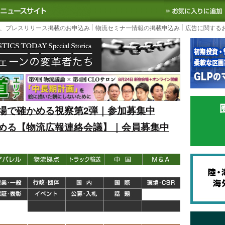
S TODAY｜国内最大の物流ニュースサイト
3PL, SCMなど国内外の最新の物流
、プレスリリース掲載のお申込み
物流セミナー情報の掲載申込み
広告に関する
場で確かめる視察第2弾｜参加募集中
める【物流広報連絡会議】｜会員募集中