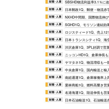
SBSHD物流利益率3.1％
日本郵政1Q、郵便・物流赤
NXHD中間期、国際物流伸び
SGHD1Q、モリソン連結効
ロジスティード1Q、売上1
日本トランスシティ1Q、海
渋沢倉庫1Q、3PL好調で営
ニッコンHD1Q、倉庫伸長
ヤマタネ1Q、物流増収も一
中央倉庫1Q、国内輸送と輸
南総通運1Q、倉庫稼働率上
栗林商船1Q、燃料高響き営
名港海運1Q、陸送伸長も営業
日本石油輸送1Q、石油輸送