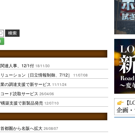
録
連人事、12/1付
18/11/30
リューション［日立情報制御、7/12］
11/07/08
通業の調達支援で新サービス
11/11/24
速コード読取サービス
26/04/06
P構築支援で新製品発売
12/07/10
、首都圏から名阪へ拡大
26/08/07