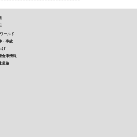
題
報
Pワールド
件・事故
上げ
着倉庫情報
速道路