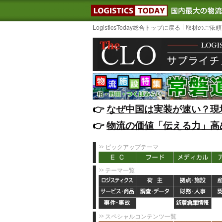
LOGISTIC
LogisticsToday総合トップに戻る
取材のご依頼
👉️
なぜ中国は実装が速い？現
👉️
物流の価値「伝える力」高
ピックアップテーマ
テーマ一覧
スペシャルコンテンツ一覧