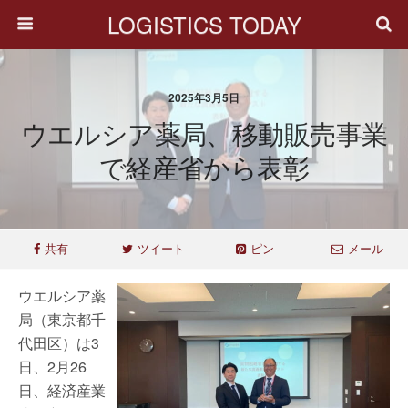
LOGISTICS TODAY
2025年3月5日
ウエルシア薬局、移動販売事業
で経産省から表彰
共有
ツイート
ピン
メール
ウエルシア薬
局（東京都千
代田区）は3
日、2月26
日、経済産業