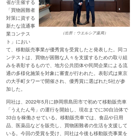
省が主催する
「買物困難者
対策に資する
新たな流通事
業コンテス
（出所：ウエルシア薬局）
ト」におい
て、移動販売事業が優秀賞を受賞したと発表した。同コ
ンテストは、買物が困難な人々を支援するための取り組
みを表彰するもので、地方公共団体や民間企業による流
通の多様化施策を対象に審査が行われた。表彰式は東京
の大手町タワーで開催され、優秀賞に選ばれた5社が参
加した。
同社は、2022年5月に静岡県島田市で初めて移動販売車
「うえたん号」の運行を開始し、現在までに30自治体で
33台を稼働させている。移動販売車では、食品や日用
品、医薬品などを販売し、買物困難者の生活を支援して
いる。今回の受賞を受け、同社は今後も移動販売事業を