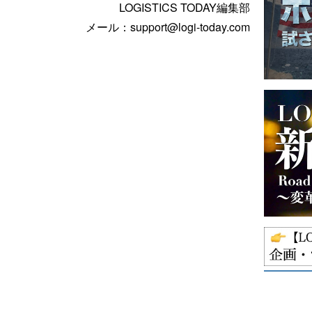
LOGISTICS TODAY編集部
メール：support@logi-today.com