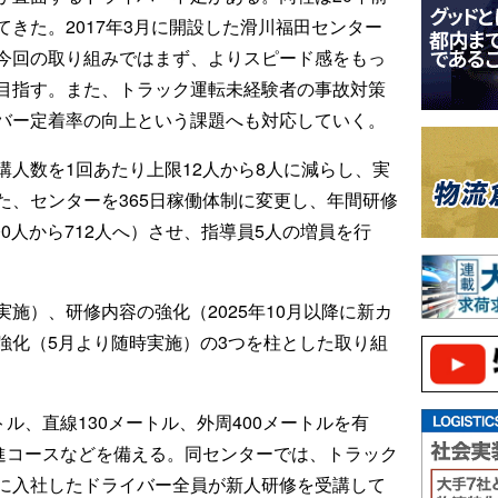
きた。2017年3月に開設した滑川福田センター
今回の取り組みではまず、よりスピード感をもっ
目指す。また、トラック運転未経験者の事故対策
バー定着率の向上という課題へも対応していく。
人数を1回あたり上限12人から8人に減らし、実
た、センターを365日稼働体制に変更し、年間研修
00人から712人へ）させ、指導員5人の増員を行
施）、研修内容の強化（2025年10月以降に新カ
強化（5月より随時実施）の3つを柱とした取り組
ル、直線130メートル、外周400メートルを有
進コースなどを備える。同センターでは、トラック
に入社したドライバー全員が新人研修を受講して