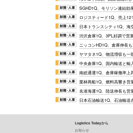
SGHD1Q、モリソン連結効
ロジスティード1Q、売上1
日本トランスシティ1Q、海
渋沢倉庫1Q、3PL好調で営
ニッコンHD1Q、倉庫伸長
ヤマタネ1Q、物流増収も一
中央倉庫1Q、国内輸送と輸
南総通運1Q、倉庫稼働率上
栗林商船1Q、燃料高響き営
名港海運1Q、陸送伸長も営業
日本石油輸送1Q、石油輸送
Logistics Todayから
お知らせ