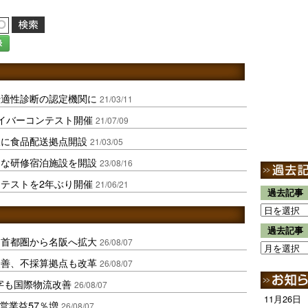
録
転適性診断の認定機関に
21/03/11
イバーコンテスト開催
21/07/09
阪に食品配送拠点開設
21/03/05
たな研修宿泊施設を開設
23/08/16
テストを2年ぶり開催
21/06/21
過去記事
過去記事
、首都圏から名阪へ拡大
26/08/07
に改善、不採算拠点も改革
26/08/07
字も国際物流改善
26/08/07
11月26日
営業益57％増
26/08/07