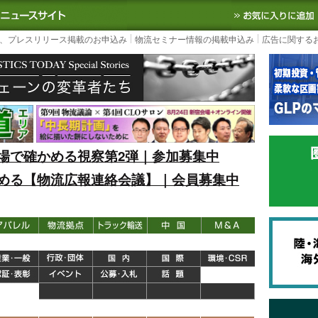
S TODAY｜国内最大の物流ニュースサイト
3PL, SCMなど国内外の最新の物流
、プレスリリース掲載のお申込み
物流セミナー情報の掲載申込み
広告に関する
場で確かめる視察第2弾｜参加募集中
める【物流広報連絡会議】｜会員募集中