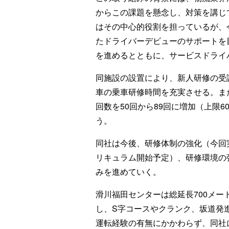
からこの課題を懸念し、対策を講じて
はその中心的役割を担っているが、
たドライバーデビューのサポートを
を進めるとともに、サービスドライ
同施設の設置により、新人研修の受講
車の乗車研修時間を充実させる。ま
回数を50回から89回に増加（上限6
う。
同社は今後、研修体制の強化（今回実
リキュラム開始予定）、研修環境の
みを進めていく。
滑川福田センターは総延長700メート
し、S字コースやクランク、坂道発
運転経験の有無にかかわらず、同社