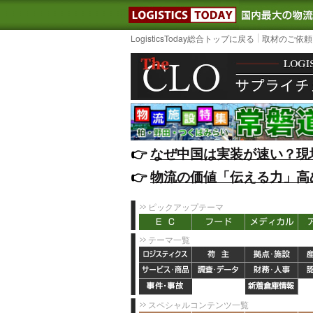
LOGISTIC
LogisticsToday総合トップに戻る
取材のご依頼
👉️
なぜ中国は実装が速い？現
👉️
物流の価値「伝える力」高
ピックアップテーマ
テーマ一覧
スペシャルコンテンツ一覧