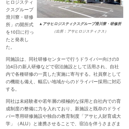
ヒロジスティ
クスグループ
滑川寮・研修
▲アサヒロジスティクスグループ滑川寮・研修所
所」の開所式
（出所：アサヒロジスティクス）
を10日に行っ
たと発表し
た。
同施設は、同社研修センターで行うドライバー向けの3
泊4日の新人研修などで宿泊施設として活用され、自社
内で各種研修の一貫した実施に寄与する。社員寮として
の機能も備え、幅広い地域からのドライバー採用に対応
する。
同社は未経験者や若年層の積極的な採用と自社内での育
成制度の整備に力を入れており、新施設と既存のドライ
バー専用研修施設や独自の教育制度「アサヒ人財育成大
学」（ALU）と連携させることで、宿泊を伴うさまざま