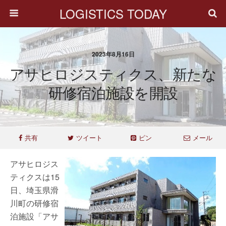
LOGISTICS TODAY
2023年8月16日
アサヒロジスティクス、新たな
研修宿泊施設を開設
共有
ツイート
ピン
メール
アサヒロジス
ティクスは15
日、埼玉県滑
川町の研修宿
泊施設「アサ