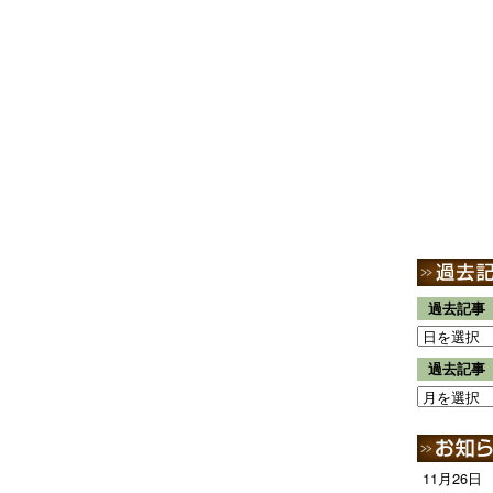
過去記事
過去記事
11月26日