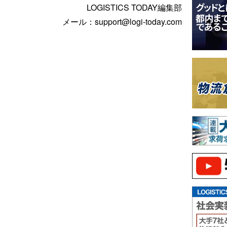
LOGISTICS TODAY編集部
メール：support@logi-today.com