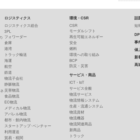
ロジスティクス
環境・CSR
話
ロジスティクス総合
CSR
短
モーダルシフト
3PL
D
フォワーダー
再生可能エネルギー
の
事
倉庫
安全
港湾
燃料
値
トラック輸送
環境への取り組み
新
海運
BCP
高
防災・災害
航空
鉄道
サービス・商品
物流子会社
ICT・IoT
静脈物流
サービス全般
災害物流
ンネ
物流サービス
食品物流
物流情報システム
EC物流
生産・流通システム
メディカル物流
物流資材
アパレル物流
物流機器
都市・館内物流
物流関連商品
スタートアップ･ベンチャー
新商品
利用運送
トラック
貿易・税関