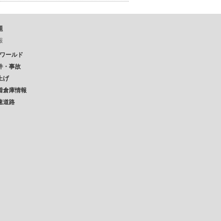
題
報
Pワールド
件・事故
上げ
着倉庫情報
速道路