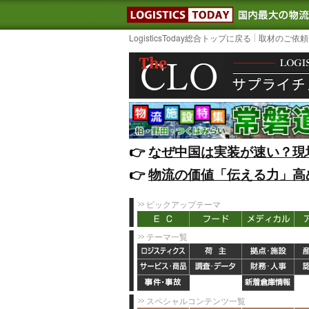
LOGISTIC
LogisticsToday総合トップに戻る
取材のご依頼
👉️
なぜ中国は実装が速い？現
👉️
物流の価値「伝える力」高
ピックアップテーマ
テーマ一覧
スペシャルコンテンツ一覧