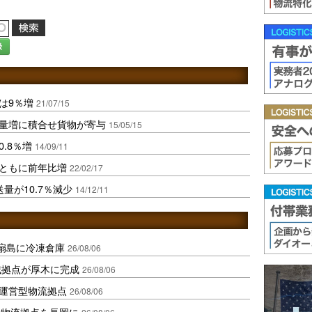
録
は9％増
21/07/15
送量増に積合せ貨物が寄与
15/05/15
.8％増
14/09/11
扱ともに前年比増
22/02/17
量が10.7％減少
14/12/11
扇島に冷凍倉庫
26/08/06
域拠点が厚木に完成
26/08/06
運営型物流拠点
26/08/06
温物流拠点を長岡に