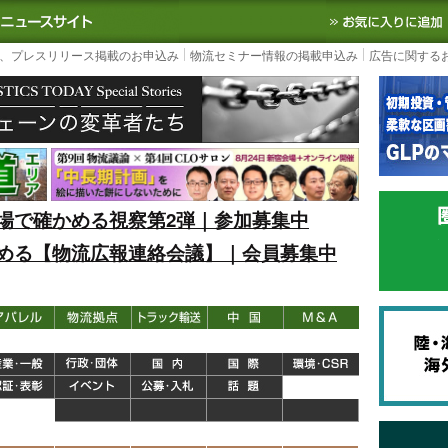
S TODAY｜国内最大の物流ニュースサイト
3PL, SCMなど国内外の最新の物流
、プレスリリース掲載のお申込み
物流セミナー情報の掲載申込み
広告に関する
場で確かめる視察第2弾｜参加募集中
める【物流広報連絡会議】｜会員募集中