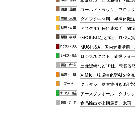
コールドトラック、フロリ
ダイフク中間期、半導体搬
アスクル社長に成松氏、物
GROUNDなど5社、ロジ大
MUSINSA、国内倉庫活用
ロジスネクスト、防爆フォ
三菱総研など10社、軟包装
X Mile、現場特化型AIを
クラダシ、蓄電池付き3温度
アースダンボール、クリッ
食品輸出が上期最高、米国