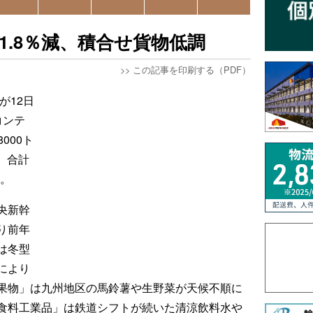
1.8％減、積合せ貨物低調
>>
この記事を印刷する（PDF）
が12日
コンテ
000ト
ン、合計
た。
央新幹
り前年
は冬型
により
果物」は九州地区の馬鈴薯や生野菜が天候不順に
食料工業品」は鉄道シフトが続いた清涼飲料水や