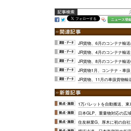
ニュース登
JR貨物、6月のコンテナ輸送
JR貨物、4月のコンテナ輸
JR貨物、8月のコンテナ輸送0
JR貨物1月、コンテナ・車
JR貨物、11月の車扱貨物輸送
1万パレットを自動搬送、東
日本GLP、重量物対応の広
住友林業G、厚木に初の自社
横浜冷凍、日本海側初の低