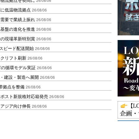
26/08/06
ダに低温物流拠点
26/08/06
送需要で業績上振れ
26/08/06
流基盤の進化を推進
26/08/06
賞の現場革新特別賞
26/08/06
しスピード配送開始
26/08/06
ークリフト刷新
26/08/06
材の循環モデル実証
26/08/06
物流・建設・製造へ展開
26/08/06
帯拠点を整備
26/08/06
クポスト新規格対応箱発売
26/08/06
・アジア向け伸長
26/08/06