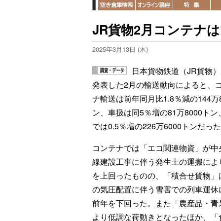
JR貨物2月コンテナは
2025年3月13日 (木)
日本貨物鉄道（JR貨物）
発表した2月の輸送動向によると、
ナ輸送は前年同月比1.8％減の144万8
ン、車扱は同5％増の81万8000ト
では0.5％増の226万6000トンだっ
コンテナでは「エコ関連物資」が中
線建設工事に伴う発生土の運搬によ
を上回ったものの、「積合せ貨物」
の気圧配置に伴う雪害での列車運休
前年を下回った。また「農産品・青
より低調な荷動きとなったほか、「