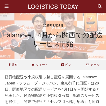
LOGISTICS TODAY
2025年3月27日
Lalamove、4月から関西での配送
サービス開始
共有
ツイート
ピン
メール
軽貨物配送や小規模引っ越し配送を展開するLalamove
Japan（ララムーブ・ジャパン、東京都千代田区）は26
日、関西地区での配送サービスを4月1日から開始すると
発表した。軽貨物配送や小規模引っ越し配送のサービス
を提供し、関東で好評の「セルフ引っ越し配送」も同時