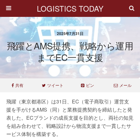
LOGISTICS TODAY
2025年7月31日
飛躍とAMS提携、戦略から運用
までEC一貫支援
共有
ツイート
ピン
メール
飛躍（東京都港区）は31日、EC（電子商取引）運営支
援を手がけるAMS（同）と業務提携契約を締結したと発
表した。ECブランドの成長支援を目的とし、両社の知見
を組み合わせて、戦略設計から物流支援まで一貫したサ
ービス体制を構築する。