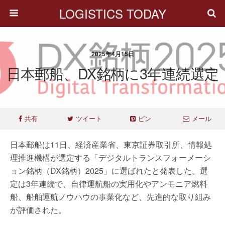
LOGISTICS TODAY
2025年4月15日
日本郵船、DX銘柄に3年連続選定
共有
ツイート
ピン
メール
日本郵船は11日、経済産業省、東京証券取引所、情報処
理推進機構が選定する「デジタルトランスフォーメーシ
ョン銘柄（DX銘柄）2025」に選ばれたと発表した。選
定は3年連続で、自律運航船の実用化やアンモニア燃料
船、船舶運航ノウハウの事業化など、先進的な取り組み
が評価された。