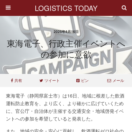
LOGISTICS TODAY
2025年4月16日
東海電子、行政主催イベントへ
の参加に意欲
共有
ツイート
ピン
メール
東海電子（静岡県富士市）は16日、地域に根差した飲酒
運転防止教育を、より広く、より確かに広げていくため
に、官公庁・自治体が主催する交通安全・地域啓発イベ
ントへの参加を希望していると発表した。
また、地域の安全・安心に貢献し、飲酒運転ゼロ社会の