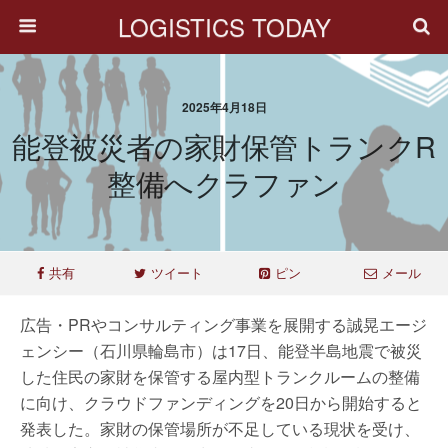
LOGISTICS TODAY
2025年4月18日
能登被災者の家財保管トランクR
整備へクラファン
共有
ツイート
ピン
メール
広告・PRやコンサルティング事業を展開する誠晃エージ
ェンシー（石川県輪島市）は17日、能登半島地震で被災
した住民の家財を保管する屋内型トランクルームの整備
に向け、クラウドファンディングを20日から開始すると
発表した。家財の保管場所が不足している現状を受け、