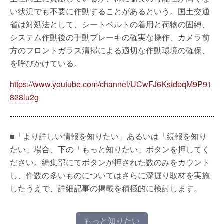
い状況でも不要に作動することがあるという。国土交通
省は対処法として、シートベルトの着用と荷物の固縛、
システム作動後の手動ブレーキの確実な操作、カメラ前
方のフロントガラス清掃による適切な作動環境の確保、
を呼びかけている。
https://www.youtube.com/channel/UCwFJ6KstdbqM9P91
828lu2g
■「より詳しい情報を知りたい」あるいは「続報を知り
たい」場合、下の「もっと知りたい」ボタンを押してく
ださい。編集部にてボタンが押された数のみをカウント
し、件数の多いものについてはさらに深掘り取材を実施
したうえで、詳細記事の掲載を積極的に検討します。
もっと知りたい