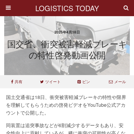
LOGISTICS TODAY
2025年4月18日
国交省、衝突被害軽減ブレーキ
の特性啓発動画公開
共有
ツイート
ピン
メール
国土交通省は18日、衝突被害軽減ブレーキの特性や限界
を理解してもらうための啓発ビデオをYouTube公式アカ
ウントで公開した。
同装置は追突事故などが6割減少するデータもあり、安
全性向上に貢献しているが、稀に衝突の可能性が高くな