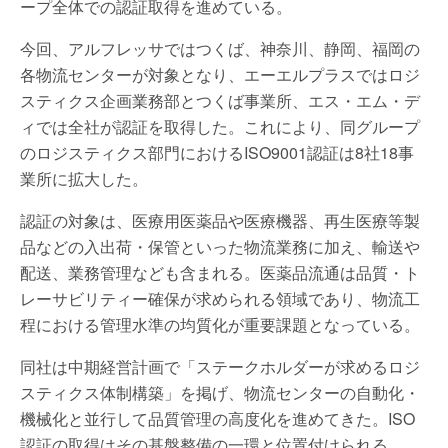
ープ全体での認証取得を進めている。
今回、アルフレッサではつくば、神奈川、静岡、福岡の
各物流センターが対象となり、エーエルプラスではロジ
スティクス企画業務部とつくば事業所、エス・エム・デ
ィでは全社が認証を取得した。これにより、同グループ
のロジスティクス部門におけるISO9001認証は8社18事
業所に拡大した。
認証の対象は、医療用医薬品や医療機器、再生医療等製
品などの入出荷・保管といった物流業務に加え、輸送や
配送、業務管理なども含まれる。医薬品流通は品質・ト
レーサビリティー確保が求められる領域であり、物流工
程における管理水準の均質化が重要課題となっている。
同社は中期経営計画で「ステークホルダーが求めるロジ
スティクス体制構築」を掲げ、物流センターの自動化・
機械化と並行して品質管理の高度化を進めてきた。ISO
認証の取得はその基盤整備の一環と位置付けられる。