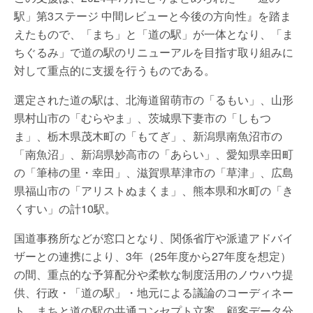
駅」第3ステージ 中間レビューと今後の方向性』を踏ま
えたもので、「まち」と「道の駅」が一体となり、「ま
ちぐるみ」で道の駅のリニューアルを目指す取り組みに
対して重点的に支援を行うものである。
選定された道の駅は、北海道留萌市の「るもい」、山形
県村山市の「むらやま」、茨城県下妻市の「しもつ
ま」、栃木県茂木町の「もてぎ」、新潟県南魚沼市の
「南魚沼」、新潟県妙高市の「あらい」、愛知県幸田町
の「筆柿の里・幸田」、滋賀県草津市の「草津」、広島
県福山市の「アリストぬまくま」、熊本県和水町の「き
くすい」の計10駅。
国道事務所などが窓口となり、関係省庁や派遣アドバイ
ザーとの連携により、3年（25年度から27年度を想定）
の間、重点的な予算配分や柔軟な制度活用のノウハウ提
供、行政・「道の駅」・地元による議論のコーディネー
ト、まちと道の駅の共通コンセプト立案、顧客データ分