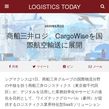
LOGISTICS TODAY
2025年5月2日
商船三井ロジ、CargoWiseを国
際航空輸送に展開
共有
ツイート
ピン
メール
シグマクシスは1日、商船三井グループの国際物流分野
の中核を担う商船三井ロジスティクス（東京都千代田
区）が、デジタルを活用した業務効率化やサービスの進
化を目的として、ワイズテックグローバル（豪州）が提
供するロジスティクス業界特化型SaaSソリューション