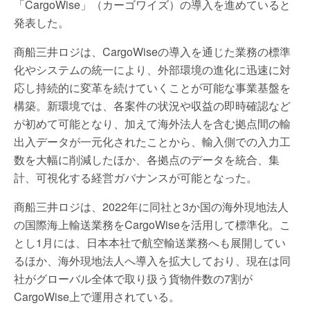
「CargoWise」（カーゴワイズ）の導入を進めていると
発表した。
商船三井ロジは、CargoWiseの導入を通じた業務の標準
化やシステムの統一により、外部環境の進化に迅速に対
応し持続的に変革を続けていくことが可能な事業基盤を
構築。新環境では、各案件の状況や収益の即時確認など
が初めて可能となり、加えて海外法人を含む拠点間の輸
出入データが一元化されたことから、輸入側での入力工
数を大幅に削減したほか、各拠点のデータを統合、集
計、可視化する経営ガバナンスが可能となった。
商船三井ロジは、2022年に同社と3か国の海外現地法人
の国際海上輸送業務をCargoWiseを活用して標準化。こ
とし1月には、日本本社で航空輸送業務へも展開してい
るほか、海外現地法人へ導入を拡大しており、現在は同
社がグローバル全体で取り扱う貨物件数の7割が
CargoWise上で運用されている。