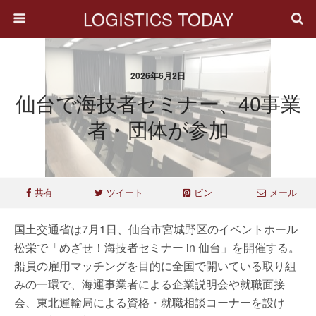
LOGISTICS TODAY
2026年6月2日
仙台で海技者セミナー、40事業
者・団体が参加
共有
ツイート
ピン
メール
国土交通省は7月1日、仙台市宮城野区のイベントホール
松栄で「めざせ！海技者セミナー in 仙台」を開催する。
船員の雇用マッチングを目的に全国で開いている取り組
みの一環で、海運事業者による企業説明会や就職面接
会、東北運輸局による資格・就職相談コーナーを設け