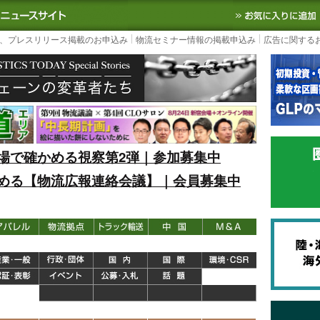
S TODAY｜国内最大の物流ニュースサイト
3PL, SCMなど国内外の最新の物流
、プレスリリース掲載のお申込み
物流セミナー情報の掲載申込み
広告に関する
場で確かめる視察第2弾｜参加募集中
める【物流広報連絡会議】｜会員募集中