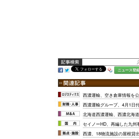
ニュース登
西濃運輸、空き倉庫情報を
西濃運輸グループ、4月1日
北海道西濃運輸、西濃北海
セイノーHD、再編した九州
西濃、18物流施設の屋根貸