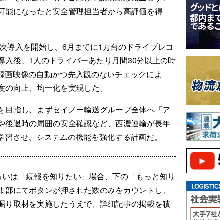
可能になったと安全管理担当者から高評価を得
順次導入を開始し、6月までに1万台のドライブレコ
導入後、1人のドライバーあたり月間30分以上の時
全録画映像の自動かつ先入観のないチェックによ
度の向上、均一化を実現した。
を目指し、まずセイノー輸送グループ全体へ「ア
や後退時の周囲の安全確認など、西濃運輸が長年
に学習させ、システムの機能を強化する計画だ。
るいは「続報を知りたい」場合、下の「もっと知り
集部にてボタンが押された数のみをカウントし、
掘り取材を実施したうえで、詳細記事の掲載を積