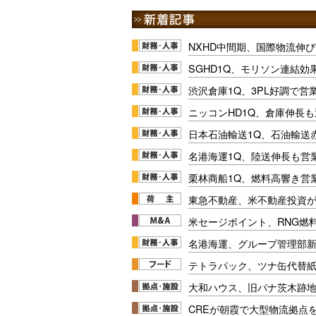
NXHD中間期、国際物流伸び
SGHD1Q、モリソン連結効
渋沢倉庫1Q、3PL好調で営
ニッコンHD1Q、倉庫伸長
日本石油輸送1Q、石油輸送
名港海運1Q、陸送伸長も営業
栗林商船1Q、燃料高響き営
東急不動産、米不動産投資が
米セージポイント、RNG燃料
名港海運、グループ管理部
テトラパック、ツナ缶代替紙
大和ハウス、旧パナ茨木跡
CREが朝霞で大型物流拠点