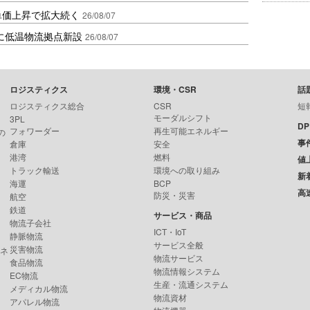
、単価上昇で拡大続く
26/08/07
に低温物流拠点新設
26/08/07
ロジスティクス
環境・CSR
話
ロジスティクス総合
CSR
短
モーダルシフト
3PL
D
フォワーダー
再生可能エネルギー
の
事
倉庫
安全
港湾
燃料
値
トラック輸送
環境への取り組み
新
海運
BCP
高
防災・災害
航空
鉄道
サービス・商品
物流子会社
ICT・IoT
静脈物流
サービス全般
災害物流
ンネ
物流サービス
食品物流
物流情報システム
EC物流
生産・流通システム
メディカル物流
物流資材
アパレル物流