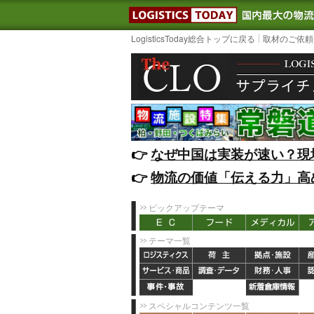
LOGISTIC
LogisticsToday総合トップに戻る
取材のご依頼
👉️
なぜ中国は実装が速い？現
👉️
物流の価値「伝える力」高
ピックアップテーマ
テーマ一覧
スペシャルコンテンツ一覧