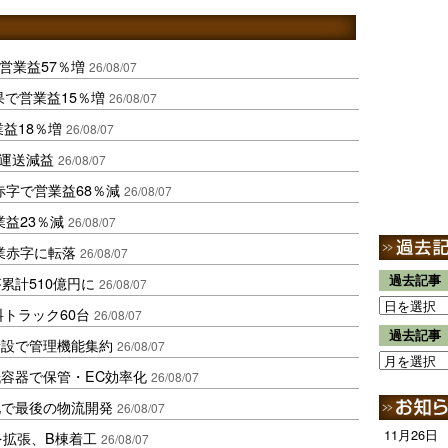
営業益57％増
26/08/07
果で営業益15％増
26/08/07
業益18％増
26/08/07
も運送減益
26/08/07
赤字で営業益68％減
26/08/07
益23％減
26/08/07
業赤字に転落
26/08/07
過去記事
累計510億円に
26/08/07
トラック60台
26/08/07
過去記事
新設で管理機能集約
26/08/07
容器で保管・EC効率化
26/08/07
地で最後の物流開発
26/08/07
11月26日
を拡張、B棟着工
26/08/07