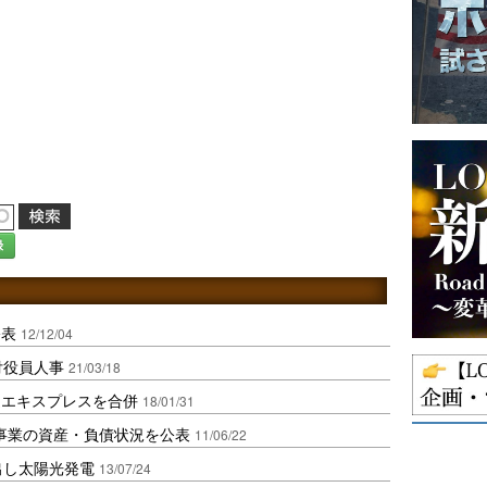
録
公表
12/12/04
付役員人事
21/03/18
道エキスプレスを合併
18/01/31
事業の資産・負債状況を公表
11/06/22
出し太陽光発電
13/07/24