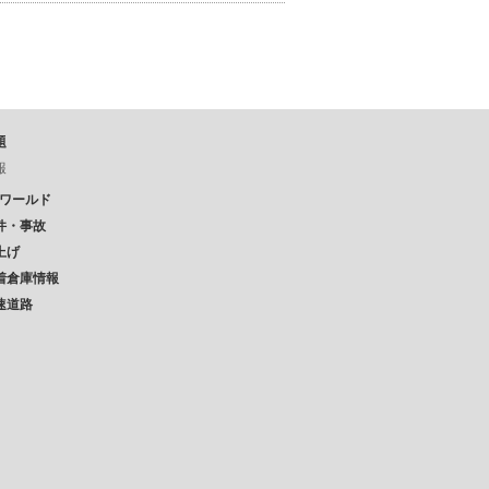
題
報
Pワールド
件・事故
上げ
着倉庫情報
速道路