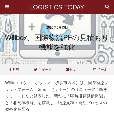
LOGISTICS TODAY
2025年5月13日
Willbox、国際物流PFの見積もり
機能を強化
共有
ツイート
ピン
メール
Willbox（ウィルボックス、横浜市西区）は、国際物流プ
ラットフォーム「Giho」（ギホー）のリニューアル版を
リリースしたと発表した。新たに「即時概算見積機能」
と「相見積機能」を搭載し、物流見積・発注プロセスの
効率化を図る。