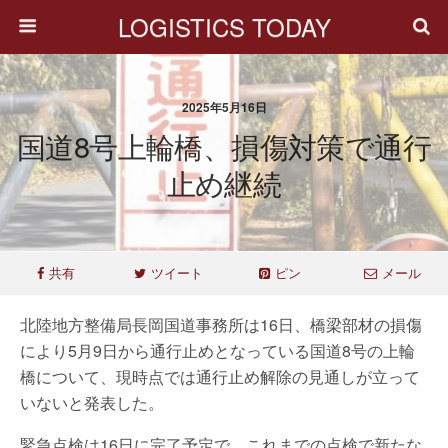
LOGISTICS TODAY
2025年5月16日
国道8号上輪橋、損傷対策で通行
止め継続
共有
ツイート
ピン
メール
北陸地方整備局長岡国道事務所は16日、橋梁部材の損傷
により5月9日から通行止めとなっている国道8号の上輪
橋について、現時点では通行止め解除の見通しが立って
いないと発表した。
緊急点検は16日に完了予定で、これまでの点検で新たな