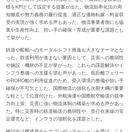
標をKPIとして設定する提案が出た。物流効率化法の周
知徹底や努力義務の履行促進、適正な価格転嫁・料金収
受の実現が強く求める声もあった。物流事業者側にも協
業や生産性向上、担い手の確保・育成が重要な課題とし
て挙がった。
鉄道や船舶へのモーダルシフト推進も大きなテーマとな
った。鉄道利用が進まない要因として、災害への脆弱性
や施設・機材の不足が挙がった。これらの課題解決やイ
ンフラ整備への支援を望む声があった。長距離フェリー
やRORO船の利用促進のため、受入環境の整備や担い手
確保が不可欠とした。国際物流の強化も次期大綱の重要
な柱として位置付けた。外航海運や国際航空輸送の競争
力向上策、災害に強い物流体制の構築が求める声があっ
た。特に災害時の鉄道輸送の脆弱性や、並行在来線の安
定運営など、インフラの強靭化を課題とした。
検討会は構成員からのプレゼンテーションを受け、こと