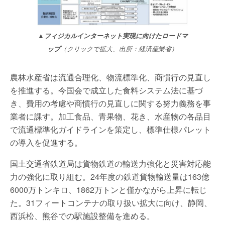
▲フィジカルインターネット実現に向けたロードマ
ップ
（クリックで拡大、出所：経済産業省）
農林水産省は流通合理化、物流標準化、商慣行の見直し
を推進する。今国会で成立した食料システム法に基づ
き、費用の考慮や商慣行の見直しに関する努力義務を事
業者に課す。加工食品、青果物、花き、水産物の各品目
で流通標準化ガイドラインを策定し、標準仕様パレット
の導入を促進する。
国土交通省鉄道局は貨物鉄道の輸送力強化と災害対応能
力の強化に取り組む。24年度の鉄道貨物輸送量は163億
6000万トンキロ、1862万トンと僅かながら上昇に転じ
た。31フィートコンテナの取り扱い拡大に向け、静岡、
西浜松、熊谷での駅施設整備を進める。