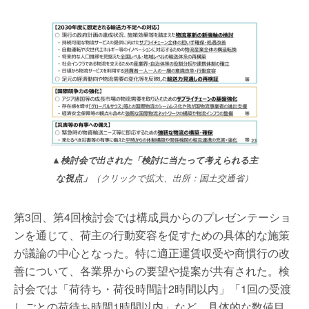
▲検討会で出された「検討に当たって考えられる主
な視点」
（クリックで拡大、出所：国土交通省）
第3回、第4回検討会では構成員からのプレゼンテーショ
ンを通じて、荷主の行動変容を促すための具体的な施策
が議論の中心となった。特に適正運賃収受や商慣行の改
善について、各業界からの要望や提案が共有された。検
討会では「荷待ち・荷役時間計2時間以内」「1回の受渡
しごとの荷待ち時間1時間以内」など、具体的な数値目