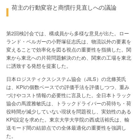
荷主の行動変容と商慣行見直しへの議論
第2回検討会では、構成員から多様な意見が出た。ロー
ランド・ベルガーの小野塚征志氏は、物流以外の要素を
変えることで効率化を図る視点の重要性を指摘した。関
東から東北への片荷問題解決のため、関東の工場を東北
に誘致する発想を提案した。
日本ロジスティクスシステム協会（JILS）の北條英氏
は、KPIの個数ベースでの評価手法を評価しつつ、重み
づけやコスト情報の必要性に言及した。全日本トラック
協会の馬渡雅敏氏は、トラックドライバーの荷待ち・荷
役時間が減少していない現状を問題視し、実効性のある
KPI設定を求めた。東京大学大学院の西成活裕氏は、輸
送モード間の結節点での全体最適化の重要性を強調し
た。