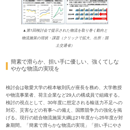
▲第1回検討会で提示された物流を取り巻く動向と
物流施策の現状・課題（クリックで拡大、出所：国
土交通省）
簡素で滑らか、担い手に優しい、強くてしな
やかな物流の実現を
検討会は敬愛大学の根本敏則氏が座長を務め、大学教授
や物流事業者、荷主企業など29人の構成員で組織する。
検討の視点として、30年度に想定される輸送力不足への
対応、災害などの有事への備え、国際競争力の強化を掲
げる。現行の総合物流施策大綱は21年度から25年度が対
象期間。「簡素で滑らかな物流の実現」「担い手にやさ