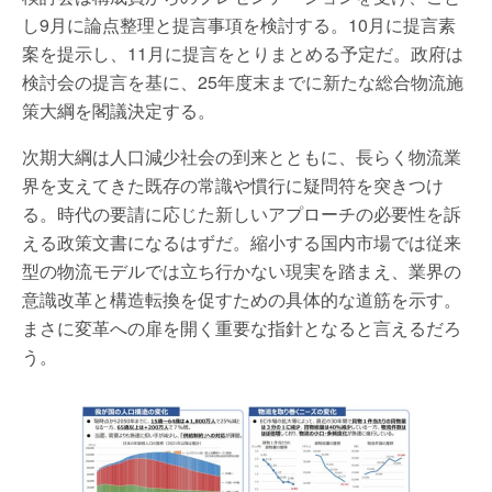
し9月に論点整理と提言事項を検討する。10月に提言素
案を提示し、11月に提言をとりまとめる予定だ。政府は
検討会の提言を基に、25年度末までに新たな総合物流施
策大綱を閣議決定する。
次期大綱は人口減少社会の到来とともに、長らく物流業
界を支えてきた既存の常識や慣行に疑問符を突きつけ
る。時代の要請に応じた新しいアプローチの必要性を訴
える政策文書になるはずだ。縮小する国内市場では従来
型の物流モデルでは立ち行かない現実を踏まえ、業界の
意識改革と構造転換を促すための具体的な道筋を示す。
まさに変革への扉を開く重要な指針となると言えるだろ
う。