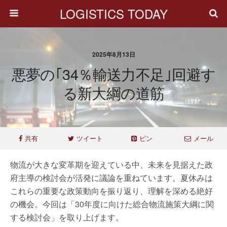
LOGISTICS TODAY
2025年8月13日
悪夢の｢34％輸送力不足｣回避す
る新大綱の道筋
共有
ツイート
ピン
メール
物流が大きな変革期を迎えている中、未来を見据えた政
府主導の検討会が活発に議論を重ねています。夏休みは
これらの重要な政策動向を振り返り、理解を深める絶好
の機会。今回は「30年度に向けた総合物流施策大綱に関
する検討会」を取り上げます。