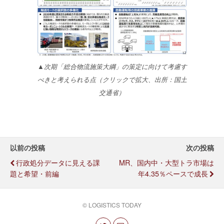
▲次期「総合物流施策大綱」の策定に向けて考慮す
べきと考えられる点（クリックで拡大、出所：国土
交通省）
以前の投稿
次の投稿
行政処分データに見える課
MR、国内中・大型トラ市場は
題と希望・前編
年4.35％ペースで成長
© LOGISTICS TODAY