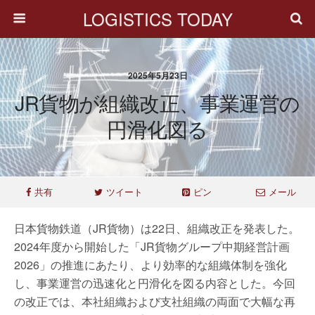
LOGISTICS TODAY
2025年5月23日
JR貨物が組織改正、事業運営の
円滑化図る
共有
ツイート
ピン
メール
日本貨物鉄道（JR貨物）は22日、組織改正を発表した。
2024年度から開始した「JR貨物グループ中期経営計画
2026」の推進にあたり、より効率的な組織体制を強化
し、事業運営の迅速化と円滑化を図る内容とした。今回
の改正では、本社組織および支社組織の両面で大幅な再