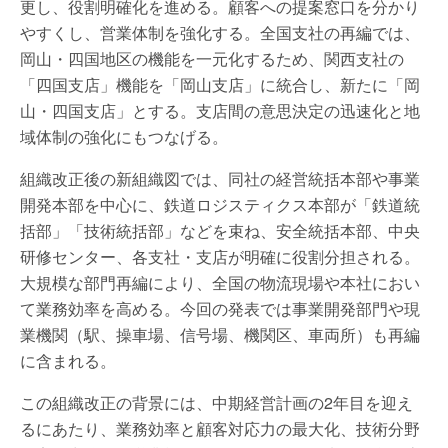
更し、役割明確化を進める。顧客への提案窓口を分かり
やすくし、営業体制を強化する。全国支社の再編では、
岡山・四国地区の機能を一元化するため、関西支社の
「四国支店」機能を「岡山支店」に統合し、新たに「岡
山・四国支店」とする。支店間の意思決定の迅速化と地
域体制の強化にもつなげる。
組織改正後の新組織図では、同社の経営統括本部や事業
開発本部を中心に、鉄道ロジスティクス本部が「鉄道統
括部」「技術統括部」などを束ね、安全統括本部、中央
研修センター、各支社・支店が明確に役割分担される。
大規模な部門再編により、全国の物流現場や本社におい
て業務効率を高める。今回の発表では事業開発部門や現
業機関（駅、操車場、信号場、機関区、車両所）も再編
に含まれる。
この組織改正の背景には、中期経営計画の2年目を迎え
るにあたり、業務効率と顧客対応力の最大化、技術分野