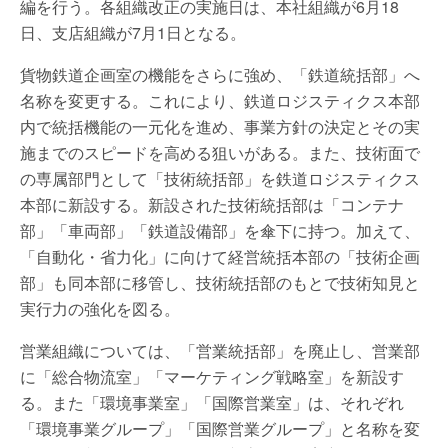
編を行う。各組織改正の実施日は、本社組織が6月18
日、支店組織が7月1日となる。
貨物鉄道企画室の機能をさらに強め、「鉄道統括部」へ
名称を変更する。これにより、鉄道ロジスティクス本部
内で統括機能の一元化を進め、事業方針の決定とその実
施までのスピードを高める狙いがある。また、技術面で
の専属部門として「技術統括部」を鉄道ロジスティクス
本部に新設する。新設された技術統括部は「コンテナ
部」「車両部」「鉄道設備部」を傘下に持つ。加えて、
「自動化・省力化」に向けて経営統括本部の「技術企画
部」も同本部に移管し、技術統括部のもとで技術知見と
実行力の強化を図る。
営業組織については、「営業統括部」を廃止し、営業部
に「総合物流室」「マーケティング戦略室」を新設す
る。また「環境事業室」「国際営業室」は、それぞれ
「環境事業グループ」「国際営業グループ」と名称を変