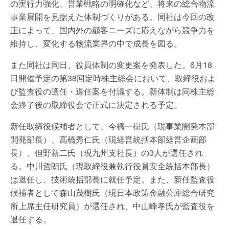
の実行力強化、営業戦略の明確化など、将来の総合物流
事業展開を見据えた体制づくりがある。同社は今回の改
正によって、国内外の顧客ニーズに応えながら競争力を
維持し、変化する物流業界の中で成長を図る。
また同社は同日、役員体制の変更案を発表した。6月18
日開催予定の第38回定時株主総会において、取締役およ
び監査役の選任・退任案を付議する。新体制は同株主総
会終了後の取締役会で正式に決定される予定。
新任取締役候補者として、今橋一樹氏（現事業開発本部
開発部長）、高橋秀仁氏（現経営統括本部経営企画部
長）、但野新二氏（現九州支社長）の3人が選任され
る。中川哲朗氏（現取締役兼執行役員安全統括本部長）
は退任し、技術統括部長に就任予定。また、新任監査役
候補者として森山茂樹氏（現日本政策金融公庫総合研究
所上席主任研究員）が選任され、中山峰孝氏が監査役を
退任する。