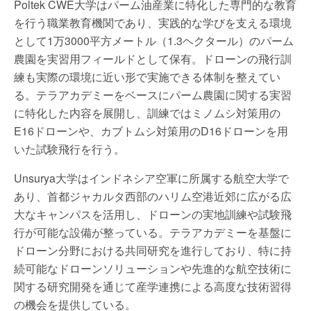
Poltek CWE大学はパーム油産業に特化した専門的な教育
を行う職業教育機関であり、実践的な学びを支える環境
として1万3000平方メートル（1.3ヘクタール）のパーム
農園を実習用フィールドとして保有。ドローンの飛行訓
練も実際の環境に近い形で実施できる体制を整えてい
る。テラアカデミーをベースにパーム農園に関する実習
に特化した内容を展開し、訓練ではミノムシ対策用の
E16ドローンや、カブトムシ対策用のD16ドローンを用
いた試験飛行を行う。
Unsurya大学はインドネシア空軍に所属する航空大学で
あり、首都ジャカルタ西部のハリム空港近郊に広がる広
大なキャンパスを活用し、ドローンの実地訓練や試験飛
行が可能な設備が整っている。テラアカデミーを基盤に
ドローン分野における共同研究を進行しており、特に持
続可能なドローンソリューションや先進的な航空技術に
関する研究開発を通じて産学連携による高度な技術習得
の機会を提供している。