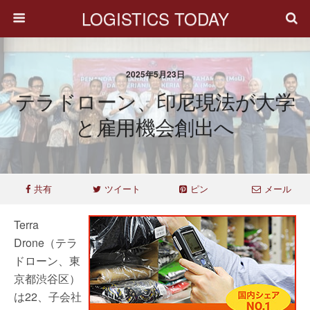
LOGISTICS TODAY
2025年5月23日
テラドローン、印尼現法が大学
と雇用機会創出へ
共有
ツイート
ピン
メール
Terra
Drone（テラ
ドローン、東
京都渋谷区）
は22、子会社