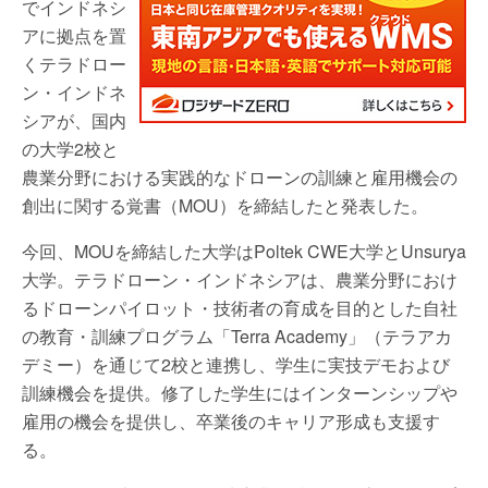
でインドネシ
アに拠点を置
くテラドロー
ン・インドネ
シアが、国内
の大学2校と
農業分野における実践的なドローンの訓練と雇用機会の
創出に関する覚書（MOU）を締結したと発表した。
今回、MOUを締結した大学はPoltek CWE大学とUnsurya
大学。テラドローン・インドネシアは、農業分野におけ
るドローンパイロット・技術者の育成を目的とした自社
の教育・訓練プログラム「Terra Academy」（テラアカ
デミー）を通じて2校と連携し、学生に実技デモおよび
訓練機会を提供。修了した学生にはインターンシップや
雇用の機会を提供し、卒業後のキャリア形成も支援す
る。