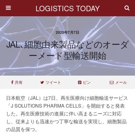
LOGISTICS TODAY
2025年7月7日
JAL､細胞由来製品などのオーダ
ーメード型輸送開始
共有
ツイート
ピン
メール
日本航空（JAL）は7日、再生医療向け細胞輸送サービス
「J SOLUTIONS PHARMA CELLS」を開始すると発表
した。再生医療技術の進展に伴い高まるニーズに対応
し、従来よりも迅速かつ丁寧な輸送を実現し、細胞製品
の品質を保つ。