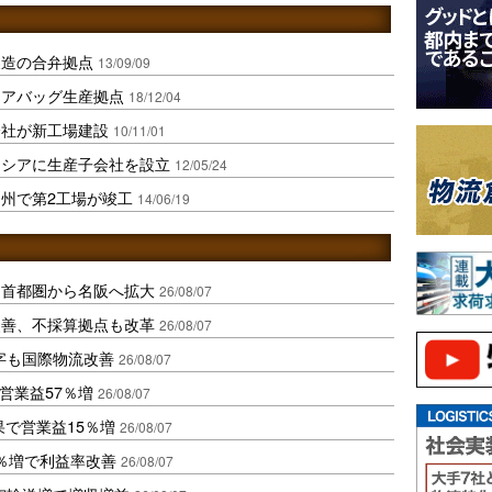
製造の合弁拠点
13/09/09
エアバッグ生産拠点
18/12/04
会社が新工場建設
10/11/01
ネシアに生産子会社を設立
12/05/24
州で第2工場が竣工
14/06/19
、首都圏から名阪へ拡大
26/08/07
に改善、不採算拠点も改革
26/08/07
字も国際物流改善
26/08/07
営業益57％増
26/08/07
果で営業益15％増
26/08/07
2％増で利益率改善
26/08/07