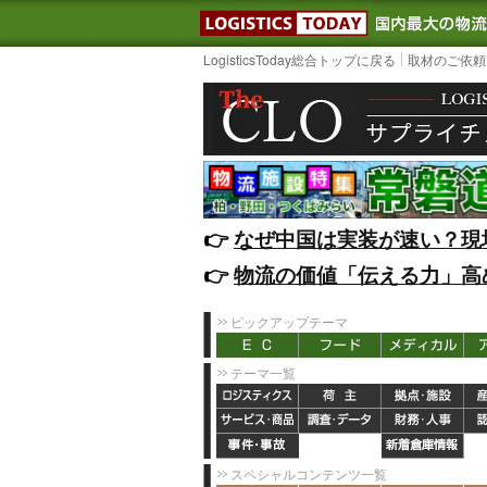
LOGISTIC
LogisticsToday総合トップに戻る
取材のご依頼
👉️
なぜ中国は実装が速い？現
👉️
物流の価値「伝える力」高
ピックアップテーマ
テーマ一覧
スペシャルコンテンツ一覧