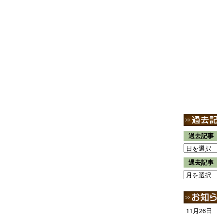
過去記事
過去記事
11月26日