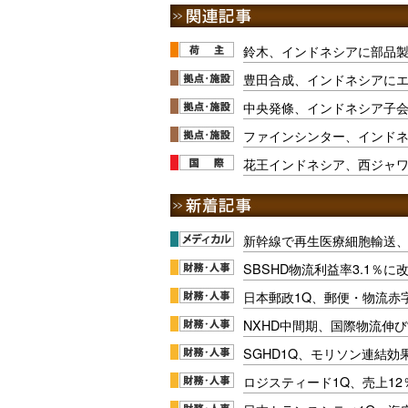
鈴木、インドネシアに部品
豊田合成、インドネシアに
中央発條、インドネシア子
ファインシンター、インド
花王インドネシア、西ジャワ
新幹線で再生医療細胞輸送
SBSHD物流利益率3.1％
日本郵政1Q、郵便・物流赤
NXHD中間期、国際物流伸び
SGHD1Q、モリソン連結効
ロジスティード1Q、売上1