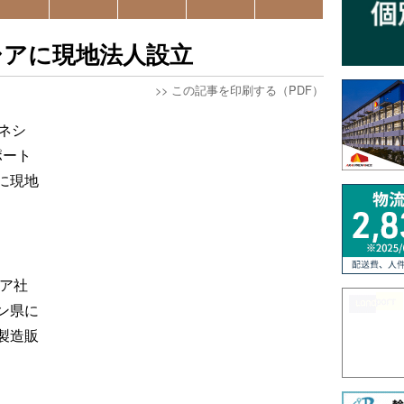
シアに現地法人設立
>>
この記事を印刷する（PDF）
ネシ
ポート
に現地
シア社
ン県に
製造販