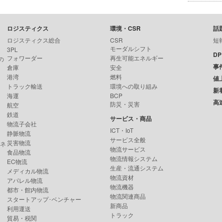
ロジスティクス
環境・CSR
話
ロジスティクス総合
CSR
短
モーダルシフト
3PL
D
フォワーダー
再生可能エネルギー
の
事
倉庫
安全
港湾
燃料
値
トラック輸送
環境への取り組み
新
海運
BCP
高
防災・災害
航空
鉄道
サービス・商品
物流子会社
ICT・IoT
静脈物流
サービス全般
災害物流
ンネ
物流サービス
食品物流
物流情報システム
EC物流
生産・流通システム
メディカル物流
物流資材
アパレル物流
物流機器
都市・館内物流
物流関連商品
スタートアップ･ベンチャー
新商品
利用運送
トラック
貿易・税関