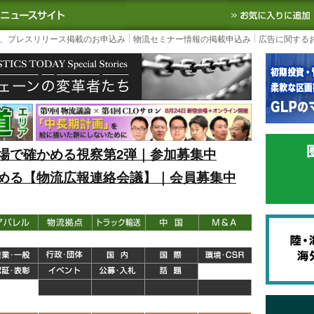
S TODAY｜国内最大の物流ニュースサイト
3PL, SCMなど国内外の最新の物流
、プレスリリース掲載のお申込み
物流セミナー情報の掲載申込み
広告に関する
場で確かめる視察第2弾｜参加募集中
める【物流広報連絡会議】｜会員募集中