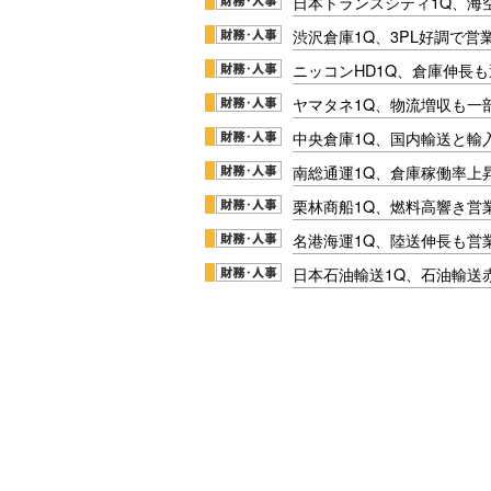
日本トランスシティ1Q、海
渋沢倉庫1Q、3PL好調で営
ニッコンHD1Q、倉庫伸長
ヤマタネ1Q、物流増収も一
中央倉庫1Q、国内輸送と輸
南総通運1Q、倉庫稼働率上
栗林商船1Q、燃料高響き営
名港海運1Q、陸送伸長も営業
日本石油輸送1Q、石油輸送