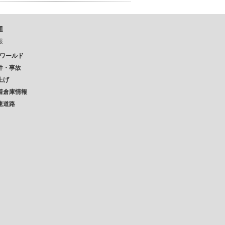
題
報
Pワールド
件・事故
上げ
着倉庫情報
速道路