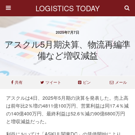
LOGISTICS TODAY
2025年7月7日
アスクル5月期決算、物流再編準
備など増収減益
共有
ツイート
ピン
メール
アスクルは4日、2025年5月期の決算を発表した。売上高
は前年比2％増の4811億100万円、営業利益は同17.4％減
の140億400万円、最終利益は52.6％減の90億6800万円
と増収減益だった。
利益においては「ASKUL関東DC」の賃借開始により、