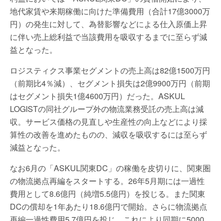
地代家賃や来期稼働に向けた準備費用（合計17億3000万
円）の発生に対して、為替影響などによる仕入原価上昇
に伴い売上総利益で当該費用を吸収するまでに至らず減
益となった。
ロジスティクス事業セグメントの売上高は82億1500万円
（前期比4％減）、セグメント損失は2億9900万円（前期
はセグメント損失1億4600万円）だった。ASKUL
LOGISTの同社グループ外の物流業務受託の売上高は減
収。サービス価格の見直しや生産性の向上などにより採
算性の改善を進めたものの、減収を吸収するには至らず
減益となった。
なお6月の「ASKUL関東DC」の稼働を皮切りに、関東圏
の物流拠点再編をスタートする。26年5月期には一過性
費用として8.6億円（純増5.5億円）を投じる。また関東
DCの償却を1年あたり18.6億円で開始。さらに物流拠点
再編一過性費用5.7億円を投じ、これにより同期に5000