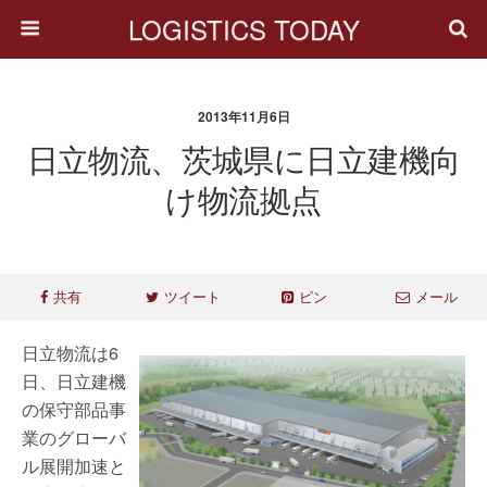
LOGISTICS TODAY
2013年11月6日
日立物流、茨城県に日立建機向
け物流拠点
共有
ツイート
ピン
メール
日立物流は6
日、日立建機
の保守部品事
業のグローバ
ル展開加速と