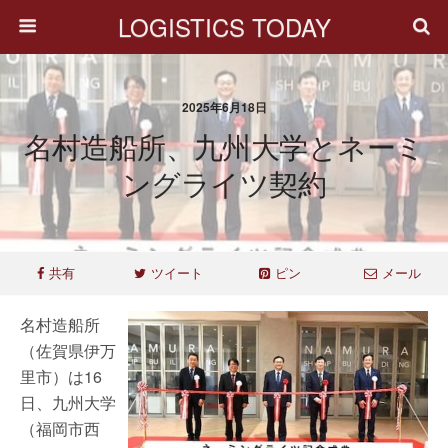
LOGISTICS TODAY
2025年6月18日
名村造船所、九州大学とネーミ
ングライツ契約
共有
ツイート
ピン
メール
名村造船所
（佐賀県伊万
里市）は16
日、九州大学
（福岡市西