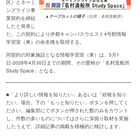
区）とネーミ
ングライツ事
▲
テープカットの様子
（出所：名村造船所）
業契約を締結
したと発表し
た。この契約により伊都キャンパスウエスト4号館情報
学習室（東）の命名権を取得する。
同契約の対象施設となる情報学習室（東）は、5月1
日-2028年4月30日までの期間、その愛称が「名村造船所
Study Space」となる。
■「より詳しい情報を知りたい」あるいは「続報を知り
たい」場合、下の「もっと知りたい」ボタンを押してく
ださい。編集部にてボタンが押された数のみをカウント
し、件数の多いものについてはさらに深掘り取材を実施
したうえで、詳細記事の掲載を積極的に検討します。