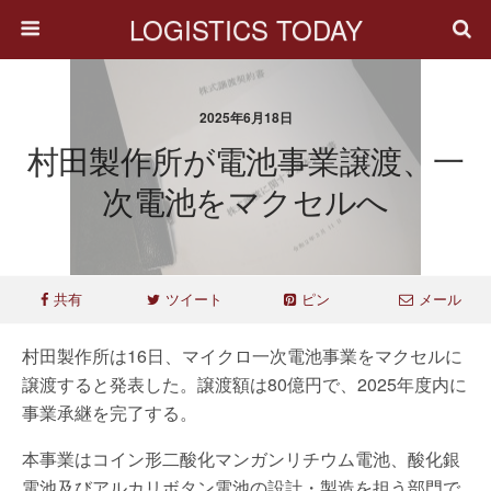
LOGISTICS TODAY
2025年6月18日
村田製作所が電池事業譲渡、一
次電池をマクセルへ
共有
ツイート
ピン
メール
村田製作所は16日、マイクロ一次電池事業をマクセルに
譲渡すると発表した。譲渡額は80億円で、2025年度内に
事業承継を完了する。
本事業はコイン形二酸化マンガンリチウム電池、酸化銀
電池及びアルカリボタン電池の設計・製造を担う部門で