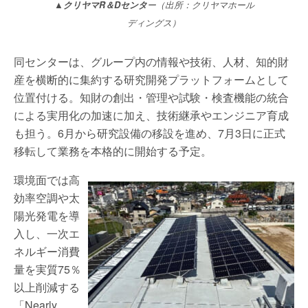
▲クリヤマR＆Dセンタ
ー（出所：クリヤマホール
ディングス）
同センターは、グループ内の情報や技術、人材、知的財
産を横断的に集約する研究開発プラットフォームとして
位置付ける。知財の創出・管理や試験・検査機能の統合
による実用化の加速に加え、技術継承やエンジニア育成
も担う。6月から研究設備の移設を進め、7月3日に正式
移転して業務を本格的に開始する予定。
環境面では高
効率空調や太
陽光発電を導
入し、一次エ
ネルギー消費
量を実質75％
以上削減する
「Nearly