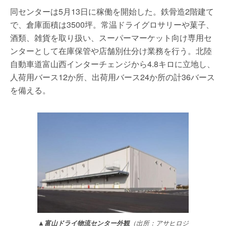
同センターは5月13日に稼働を開始した。鉄骨造2階建て
で、倉庫面積は3500坪。常温ドライグロサリーや菓子、
酒類、雑貨を取り扱い、スーパーマーケット向け専用セ
ンターとして在庫保管や店舗別仕分け業務を行う。北陸
自動車道富山西インターチェンジから4.8キロに立地し、
人荷用バース12か所、出荷用バース24か所の計36バース
を備える。
▲富山ドライ物流センター外観
（出所：アサヒロジ