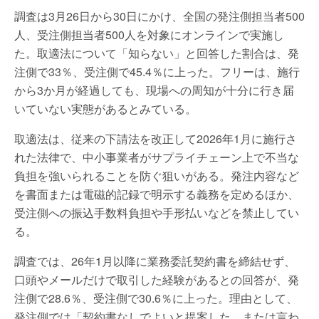
調査は3月26日から30日にかけ、全国の発注側担当者500
人、受注側担当者500人を対象にオンラインで実施し
た。取適法について「知らない」と回答した割合は、発
注側で33％、受注側で45.4％に上った。フリーは、施行
から3か月が経過しても、現場への周知が十分に行き届
いていない実態があるとみている。
取適法は、従来の下請法を改正して2026年1月に施行さ
れた法律で、中小事業者がサプライチェーン上で不当な
負担を強いられることを防ぐ狙いがある。発注内容など
を書面または電磁的記録で明示する義務を定めるほか、
受注側への振込手数料負担や手形払いなどを禁止してい
る。
調査では、26年1月以降に業務委託契約書を締結せず、
口頭やメールだけで取引した経験があるとの回答が、発
注側で28.6％、受注側で30.6％に上った。理由として、
発注側では「契約書なしでよいと提案した、または言わ