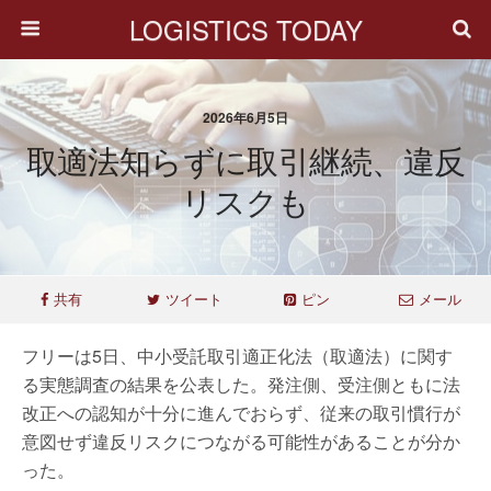
LOGISTICS TODAY
2026年6月5日
取適法知らずに取引継続、違反
リスクも
共有
ツイート
ピン
メール
フリーは5日、中小受託取引適正化法（取適法）に関す
る実態調査の結果を公表した。発注側、受注側ともに法
改正への認知が十分に進んでおらず、従来の取引慣行が
意図せず違反リスクにつながる可能性があることが分か
った。