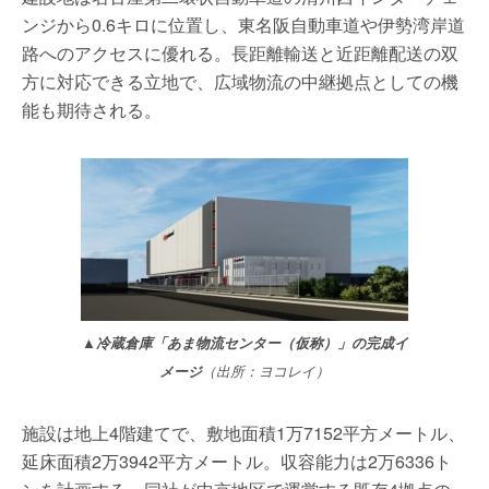
ンジから0.6キロに位置し、東名阪自動車道や伊勢湾岸道
路へのアクセスに優れる。長距離輸送と近距離配送の双
方に対応できる立地で、広域物流の中継拠点としての機
能も期待される。
▲冷蔵倉庫「あま物流センター（仮称）」の完成イ
メージ
（出所：ヨコレイ）
施設は地上4階建てで、敷地面積1万7152平方メートル、
延床面積2万3942平方メートル。収容能力は2万6336ト