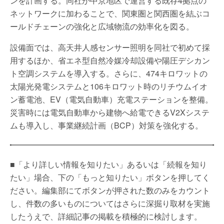
ンを計画する。同社が中京地区で運営する既存4拠点の
ネットワークに加わることで、関東圏と関西圏を結ぶコ
ールドチェーンの強化と広域物流の効率化を図る。
設備面では、高天井人感センサー照明を同社で初めて採
用するほか、省エネ型自然冷媒冷却設備や陽圧デシカン
ト空調システムを導入する。さらに、474キロワットの
太陽光発電システムと106キロワット時のリチウムイオ
ン蓄電池、EV（電気自動車）充電ステーションを整備。
災害時には電気自動車から建物へ給電できるV2Xシステ
ムも導入し、事業継続計画（BCP）対策を強化する。
■「より詳しい情報を知りたい」あるいは「続報を知り
たい」場合、下の「もっと知りたい」ボタンを押してく
ださい。編集部にてボタンが押された数のみをカウント
し、件数の多いものについてはさらに深掘り取材を実施
したうえで、詳細記事の掲載を積極的に検討します。