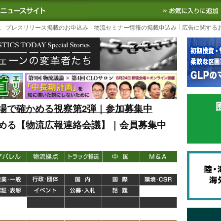
S TODAY｜国内最大の物流ニュースサイト
3PL, SCMなど国内外の最新の物流
、プレスリリース掲載のお申込み
物流セミナー情報の掲載申込み
広告に関する
場で確かめる視察第2弾｜参加募集中
める【物流広報連絡会議】｜会員募集中