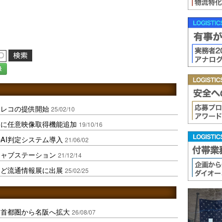
録
ラレコの提供開始
25/02/10
コに任意映像取得機能追加
19/10/16
AI判定システム導入
21/06/02
キャブステーション
21/12/14
など流通情報展に出展
25/02/25
、首都圏から名阪へ拡大
26/08/07