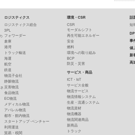
ロジスティクス
環境・CSR
話
ロジスティクス総合
CSR
短
モーダルシフト
3PL
D
フォワーダー
再生可能エネルギー
の
事
倉庫
安全
港湾
燃料
値
トラック輸送
環境への取り組み
新
海運
BCP
高
防災・災害
航空
鉄道
サービス・商品
物流子会社
ICT・IoT
静脈物流
サービス全般
災害物流
ンネ
物流サービス
食品物流
物流情報システム
EC物流
生産・流通システム
メディカル物流
物流資材
アパレル物流
物流機器
都市・館内物流
物流関連商品
スタートアップ･ベンチャー
新商品
利用運送
トラック
貿易・税関