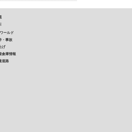
題
報
Pワールド
件・事故
上げ
着倉庫情報
速道路