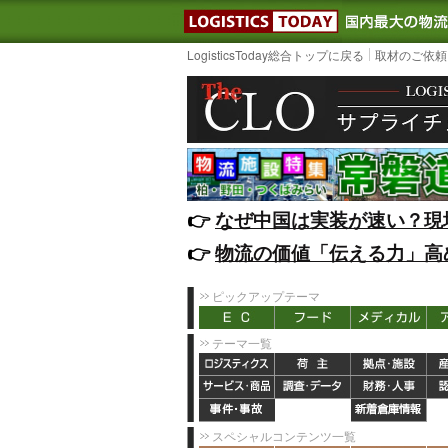
LOGISTIC
LogisticsToday総合トップに戻る
取材のご依頼
👉️
なぜ中国は実装が速い？現
👉️
物流の価値「伝える力」高
ピックアップテーマ
テーマ一覧
スペシャルコンテンツ一覧