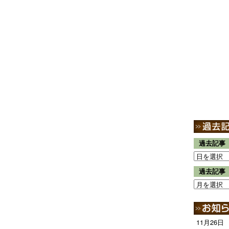
過去記事
過去記事
11月26日