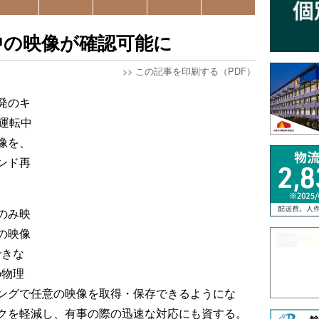
中の映像が確認可能に
>>
この記事を印刷する（PDF）
発のキ
運転中
像を、
ンド再
のみ映
の映像
できな
の物理
ングで任意の映像を取得・保存できるようにな
クを軽減し、有事の際の迅速な対応にも資する。