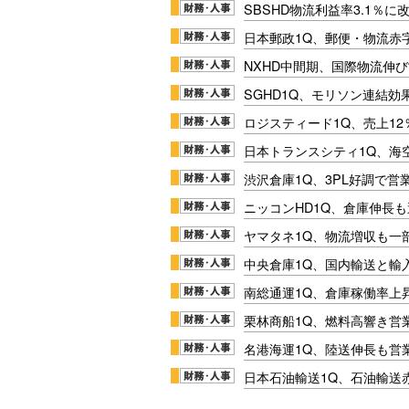
SBSHD物流利益率3.1％
日本郵政1Q、郵便・物流赤
NXHD中間期、国際物流伸び
SGHD1Q、モリソン連結効
ロジスティード1Q、売上1
日本トランスシティ1Q、海
渋沢倉庫1Q、3PL好調で営
ニッコンHD1Q、倉庫伸長
ヤマタネ1Q、物流増収も一
中央倉庫1Q、国内輸送と輸
南総通運1Q、倉庫稼働率上
栗林商船1Q、燃料高響き営
名港海運1Q、陸送伸長も営業
日本石油輸送1Q、石油輸送