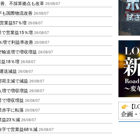
に改善、不採算拠点も改革
26/08/07
字も国際物流改善
26/08/07
営業益57％増
26/08/07
果で営業益15％増
26/08/07
2％増で利益率改善
26/08/07
空輸送増で増収増益
26/08/07
業益18％増
26/08/07
も運送減益
26/08/07
部荷主減で減益
26/08/07
入増で増収増益
26/08/07
昇で増収増益
26/08/07
業赤字に転落
26/08/07
益23％減
26/08/07
赤字で営業益68％減
26/08/07