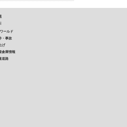
題
報
Pワールド
件・事故
上げ
着倉庫情報
速道路