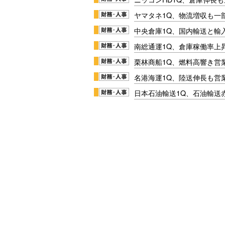
ヤマタネ1Q、物流増収も一
中央倉庫1Q、国内輸送と輸
南総通運1Q、倉庫稼働率上
栗林商船1Q、燃料高響き営
名港海運1Q、陸送伸長も営業
日本石油輸送1Q、石油輸送