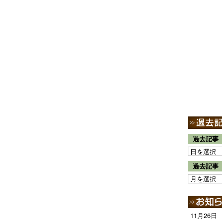
過去記事
過去記事
11月26日