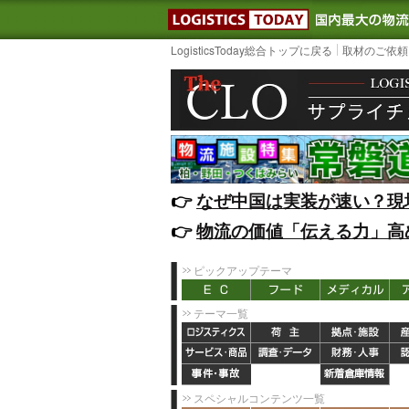
LOGISTIC
LogisticsToday総合トップに戻る
取材のご依頼
👉️
なぜ中国は実装が速い？現
👉️
物流の価値「伝える力」高
ピックアップテーマ
テーマ一覧
スペシャルコンテンツ一覧