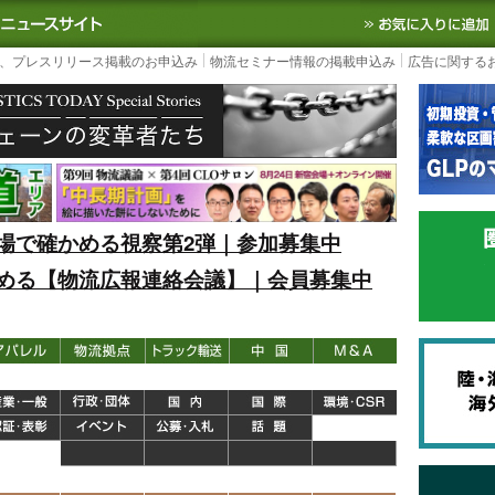
S TODAY｜国内最大の物流ニュースサイト
3PL, SCMなど国内外の最新の物流
、プレスリリース掲載のお申込み
物流セミナー情報の掲載申込み
広告に関する
場で確かめる視察第2弾｜参加募集中
める【物流広報連絡会議】｜会員募集中