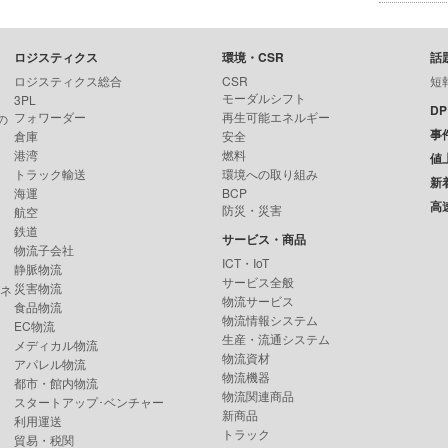
ロジスティクス
環境・CSR
話
ロジスティクス総合
CSR
短
モーダルシフト
3PL
D
フォワーダー
再生可能エネルギー
の
事
倉庫
安全
港湾
燃料
値
トラック輸送
環境への取り組み
新
海運
BCP
高
防災・災害
航空
鉄道
サービス・商品
物流子会社
ICT・IoT
静脈物流
サービス全般
災害物流
ンネ
物流サービス
食品物流
物流情報システム
EC物流
生産・流通システム
メディカル物流
物流資材
アパレル物流
物流機器
都市・館内物流
物流関連商品
スタートアップ･ベンチャー
新商品
利用運送
トラック
貿易・税関