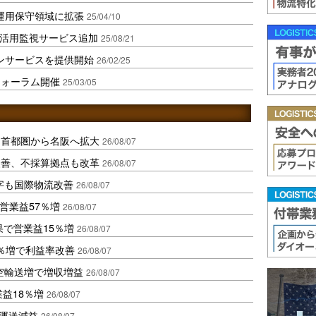
運用保守領域に拡張
25/04/10
I活用監視サービス追加
25/08/21
ンサービスを提供開始
26/02/25
フォーラム開催
25/03/05
、首都圏から名阪へ拡大
26/08/07
に改善、不採算拠点も改革
26/08/07
字も国際物流改善
26/08/07
営業益57％増
26/08/07
果で営業益15％増
26/08/07
2％増で利益率改善
26/08/07
空輸送増で増収増益
26/08/07
業益18％増
26/08/07
も運送減益
26/08/07