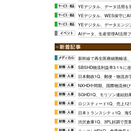
YEデジタル、データ活用を
YEデジタル、WES保守にA
YEデジタル、データエンジ
AIデータ、生産管理AI活用
新幹線で再生医療細胞輸送
SBSHD物流利益率3.1％
日本郵政1Q、郵便・物流赤
NXHD中間期、国際物流伸び
SGHD1Q、モリソン連結効
ロジスティード1Q、売上1
日本トランスシティ1Q、海
渋沢倉庫1Q、3PL好調で営
ニッコンHD1Q、倉庫伸長