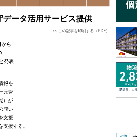
用保守データ活用サービス提供
>>
この記事を印刷する（PDF）
0日から
A
ると発表
情報を
一元管
能）が
の問い
を支援
を支援する。