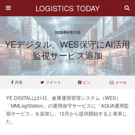
LOGISTICS TODAY
2025年8月21日
YEデジタル、WES保守にAI活用
監視サービス追加
共有
ツイート
ピン
メール
YE DIGITALは21日、倉庫運用管理システム（WES）
「MMLogiStation」の運用保守サービスに「AQUA運用監
視サービス」を追加し、12月から提供開始すると発表し
た。