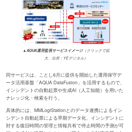
▲AQUA運用監視サービスイメージ
（クリックで拡
大、出所：YEデジタル）
同サービスは、ことし6月に提供を開始した運用保守デ
ータ活用基盤「AQUA DataFusion」を活用するもので、
インシデントの自動起票や生成AI（人工知能）を用いた
ナレッジ化・検索を行う。
具体的には、MMLogiStationとのデータ連携によるイン
シデント自動起票による早期データ化、インシデントに
対する復旧時間の管理と情報共有で停止時間の予測が可