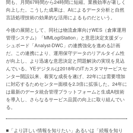
間も、月間67時間から24時間に短縮。業務効率が著しく
向上した。こうした成果は、AIによるデータ分析と自然
言語処理技術の効果的な活用によるものだという。
今後の展開として、同社は物流倉庫向けWES（倉庫運用
管理システム）「MMLogiStation」と意思決定支援ダッ
シュボード「Analyst-DWC」の連携強化を進める計画
だ。この連携により、運用保守データのリアルタイム性
が向上し、より迅速な意思決定と問題解決の実現を見込
んでいる。YEデジタルは2018年のITカスタマサービスセ
ンター開設以来、着実な成長を遂げ、22年には需要増加
に対応するためセンター面積を2.3倍に拡張した。24年に
は最新のデータ統合管理プラットフォームと生成AI技術
を導入し、さらなるサービス品質の向上に取り組んでい
る。
■「より詳しい情報を知りたい」あるいは「続報を知り