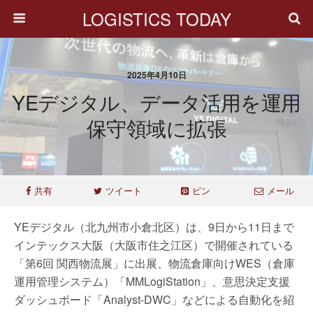
LOGISTICS TODAY
2025年4月10日
YEデジタル、データ活用を運用
保守領域に拡張
共有
ツイート
ピン
メール
YEデジタル（北九州市小倉北区）は、9日から11日まで
インテックス大阪（大阪市住之江区）で開催されている
「第6回 関西物流展」に出展、物流倉庫向けWES（倉庫
運用管理システム）「MMLogiStation」、意思決定支援
ダッシュボード「Analyst-DWC」などによる自動化を紹