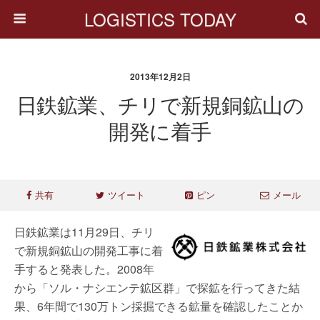
LOGISTICS TODAY
2013年12月2日
日鉄鉱業、チリで新規銅鉱山の
開発に着手
共有
ツイート
ピン
メール
日鉄鉱業は11月29日、チリ
で新規銅鉱山の開発工事に着
手すると発表した。2008年
から「ソル・ナシエンテ鉱区群」で探鉱を行ってきた結
果、6年間で130万トン採掘できる鉱量を確認したことか