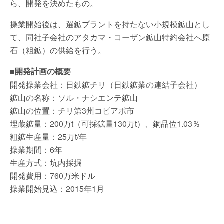
ら、開発を決めたもの。
操業開始後は、選鉱プラントを持たない小規模鉱山とし
て、同社子会社のアタカマ・コーザン鉱山特約会社へ原
石（粗鉱）の供給を行う。
■開発計画の概要
開発操業会社：日鉄鉱チリ（日鉄鉱業の連結子会社）
鉱山の名称：ソル・ナシエンテ鉱山
鉱山の位置：チリ第3州コピアポ市
埋蔵鉱量：200万t（可採鉱量130万t）、銅品位1.03％
粗鉱生産量：25万t/年
操業期間：6年
生産方式：坑内採掘
開発費用：760万米ドル
操業開始見込：2015年1月