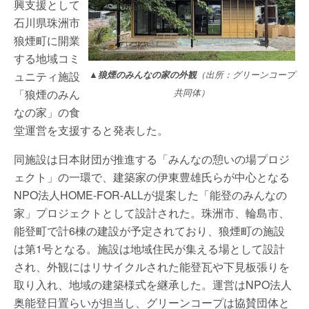
興支援として
石川県珠洲市
狼煙町に開業
する地域コミ
ュニティ施設
▲狼煙のみんなの家の外観
（出所：グリーンコープ
「狼煙のみん
共同体）
なの家」の食
堂運営を支援すると発表した。
同施設は日本財団が推進する「みんなの憩いの場プロジ
ェクト」の一環で、建築家の伊東豊雄氏らが中心となる
NPO法人HOME-FOR-ALLが提案した「能登のみんなの
家」プロジェクトとして設計された。珠洲市、輪島市、
能登町で計6棟の建設が予定されており、狼煙町の施設
は第1号となる。施設は地域住民が集える場として設計
され、外観にはリサイクルされた能登瓦や下見板張りを
取り入れ、地域の建築様式を継承した。運営はNPO法人
奥能登日置らいが担当し、グリーンコープは協賛団体と