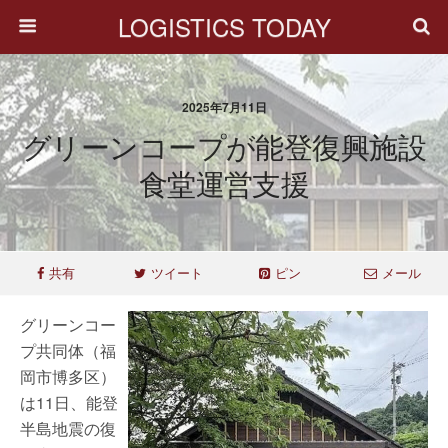
LOGISTICS TODAY
2025年7月11日
グリーンコープが能登復興施設
食堂運営支援
共有
ツイート
ピン
メール
グリーンコー
プ共同体（福
岡市博多区）
は11日、能登
半島地震の復