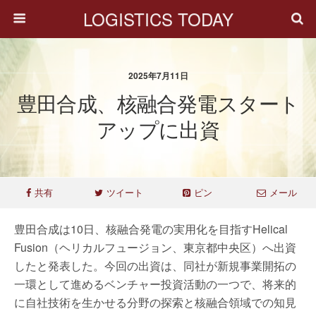
LOGISTICS TODAY
2025年7月11日
豊田合成、核融合発電スタート
アップに出資
共有
ツイート
ピン
メール
豊田合成は10日、核融合発電の実用化を目指すHelical
Fusion（ヘリカルフュージョン、東京都中央区）へ出資
したと発表した。今回の出資は、同社が新規事業開拓の
一環として進めるベンチャー投資活動の一つで、将来的
に自社技術を生かせる分野の探索と核融合領域での知見