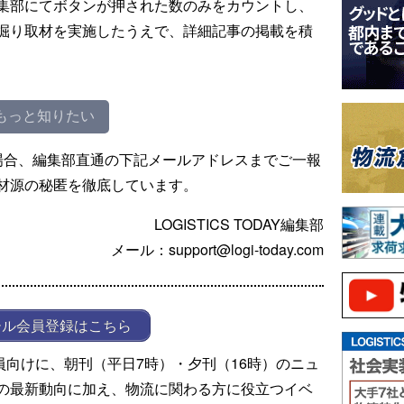
集部にてボタンが押された数のみをカウントし、
掘り取材を実施したうえで、詳細記事の掲載を積
もっと知りたい
場合、編集部直通の下記メールアドレスまでご一報
材源の秘匿を徹底しています。
LOGISTICS TODAY編集部
メール：support@logi-today.com
ール会員登録はこちら
ール会員向けに、朝刊（平日7時）・夕刊（16時）のニュ
の最新動向に加え、物流に関わる方に役立つイベ