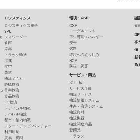
ロジスティクス
環境・CSR
話
ロジスティクス総合
CSR
短
モーダルシフト
3PL
D
フォワーダー
再生可能エネルギー
の
事
倉庫
安全
港湾
燃料
値
トラック輸送
環境への取り組み
新
海運
BCP
高
防災・災害
航空
鉄道
サービス・商品
物流子会社
ICT・IoT
静脈物流
サービス全般
災害物流
ンネ
物流サービス
食品物流
物流情報システム
EC物流
生産・流通システム
メディカル物流
物流資材
アパレル物流
物流機器
都市・館内物流
物流関連商品
スタートアップ･ベンチャー
新商品
利用運送
トラック
貿易・税関