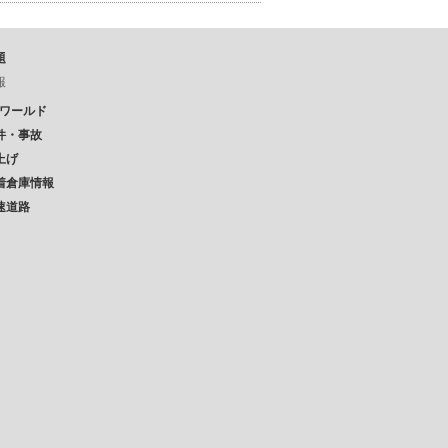
題
報
Pワールド
件・事故
上げ
着倉庫情報
速道路