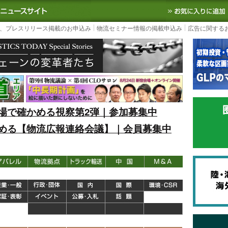
S TODAY｜国内最大の物流ニュースサイト
3PL, SCMなど国内外の最新の物流
、プレスリリース掲載のお申込み
物流セミナー情報の掲載申込み
広告に関する
場で確かめる視察第2弾｜参加募集中
める【物流広報連絡会議】｜会員募集中