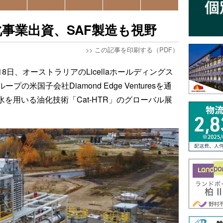
事業出資、SAF製造も視野
>>
この記事を印刷する（PDF）
日、オーストラリアのLicellaホールディングス
米国子会社Diamond Edge Venturesを通
界水を用いる油化技術「Cat-HTR」のグローバル展