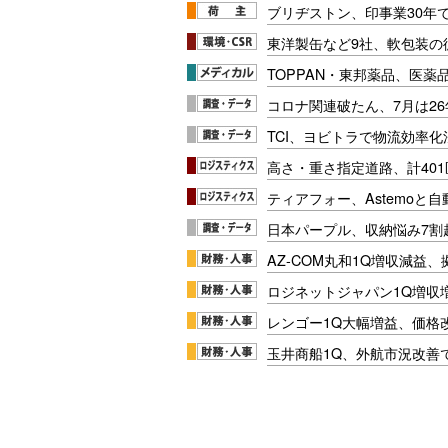
ブリヂストン、印事業30年
東洋製缶など9社、軟包装の
TOPPAN・東邦薬品、医薬
コロナ関連破たん、7月は26
TCI、ヨビトラで物流効率
高さ・重さ指定道路、計40
ティアフォー、Astemoと自
日本パープル、収納悩み7割
AZ-COM丸和1Q増収減益
ロジネットジャパン1Q増収
レンゴー1Q大幅増益、価格
玉井商船1Q、外航市況改善