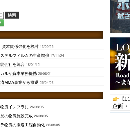
録
、資本関係強化を検討
13/09/26
エステルフィルムの生産増強
17/11/24
機能会社を統合
18/01/12
ミカルが資本業務提携
20/08/21
湾MMA事業から撤退
26/04/03
を物流インフラに
26/08/05
伏見の物流施設完成
26/08/05
バラ物流の搬送工程自動化
26/08/05