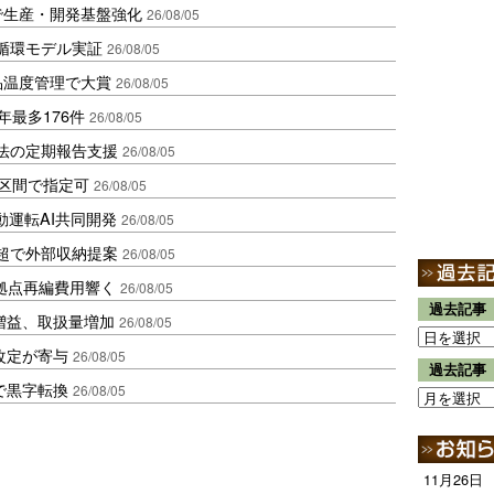
で生産・開発基盤強化
26/08/05
循環モデル実証
26/08/05
品温度管理で大賞
26/08/05
年最多176件
26/08/05
化法の定期報告支援
26/08/05
1区間で指定可
26/08/05
動運転AI共同開発
26/08/05
超で外部収納提案
26/08/05
、拠点再編費用響く
26/08/05
過去記事
増益、取扱量増加
26/08/05
改定が寄与
26/08/05
過去記事
で黒字転換
26/08/05
11月26日