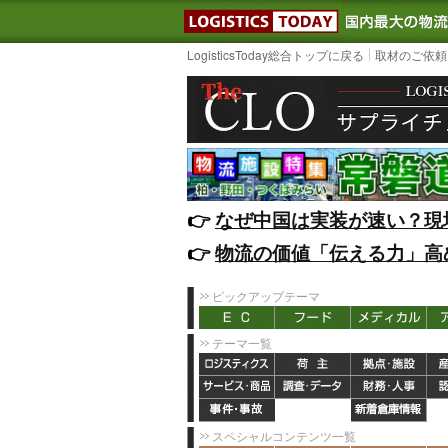
LOGISTIC
LogisticsToday総合トップに戻る
取材のご依頼
👉️
なぜ中国は実装が速い？現
👉️
物流の価値「伝える力」高
ピックアップテーマ
テーマ一覧
スペシャルコンテンツ一覧