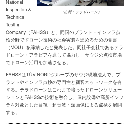
National
Inspection &
（出所：テラドローン）
Technical
Testing
Company（FAHSS）と、同国のプラント・インフラ点
検分野でドローン技術の社会実装を進めるための覚書
（MOU）を締結したと発表した。同社子会社であるテラ
ドローン・アラビアを通じて協力し、サウジの点検市場
でドローン活用を加速させる。
FAHSSはTÜV NORDグループのサウジ現地法人で、プ
ラントやインフラ点検の専門性と顧客ネットワークを有
する。テラドローンはこれまで培ったドローンソリュー
ションとFAHSSの技術を融合し、屋内設備や高所インフ
ラを対象とした目視・超音波・熱画像による点検を展開
する。