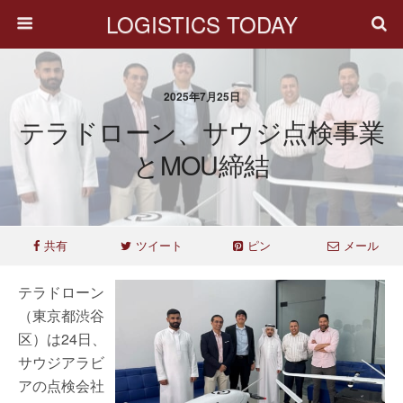
LOGISTICS TODAY
2025年7月25日
テラドローン、サウジ点検事業
とMOU締結
共有
ツイート
ピン
メール
テラドローン
（東京都渋谷
区）は24日、
サウジアラビ
アの点検会社