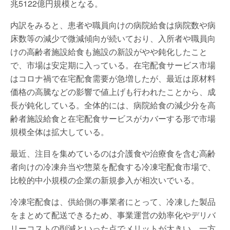
兆5122億円規模となる。
内訳をみると、患者や職員向けの病院給食は病院数や病
床数等の減少で微減傾向が続いており、入所者や職員向
けの高齢者施設給食も施設の新設がやや鈍化したこと
で、市場は安定期に入っている。在宅配食サービス市場
はコロナ禍で在宅配食需要が急増したが、最近は原材料
価格の高騰などの影響で値上げも行われたことから、成
長が鈍化している。全体的には、病院給食の減少分を高
齢者施設給食と在宅配食サービスがカバーする形で市場
規模全体は拡大している。
最近、注目を集めているのは介護食や治療食を含む高齢
者向けの冷凍弁当や惣菜を配食する冷凍宅配食市場で、
比較的中小規模の企業の新規参入が相次いでいる。
冷凍宅配食は、供給側の事業者にとって、冷凍した製品
をまとめて配送できるため、事業運営の効率化やデリバ
リーコストの削減といった点でメリットが大きい。一方