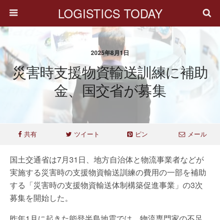
LOGISTICS TODAY
2025年8月1日
災害時支援物資輸送訓練に補助
金、国交省が募集
共有
ツイート
ピン
メール
国土交通省は7月31日、地方自治体と物流事業者などが
実施する災害時の支援物資輸送訓練の費用の一部を補助
する「災害時の支援物資輸送体制構築促進事業」の3次
募集を開始した。
昨年1月に起きた能登半島地震では、物流専門家の不足