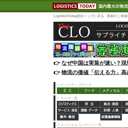
LOGISTIC
LogisticsToday総合トップに戻る
取材のご依頼
👉️
なぜ中国は実装が速い？現
👉️
物流の価値「伝える力」高
ピックアップテーマ
テーマ一覧
スペシャルコンテンツ一覧