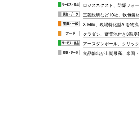
ロジスネクスト、防爆フォ
三菱総研など10社、軟包装
X Mile、現場特化型AIを
クラダシ、蓄電池付き3温度
アースダンボール、クリッ
食品輸出が上期最高、米国