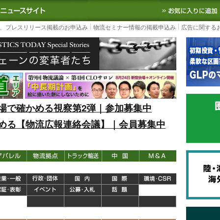
S TODAY｜国内最大の物流ニュースサイト
3PL, SCMなど国内外の最新の物流
、プレスリリース掲載のお申込み
物流セミナー情報の掲載申込み
広告に関する
場で確かめる視察第2弾｜参加募集中
める【物流広報連絡会議】｜会員募集中