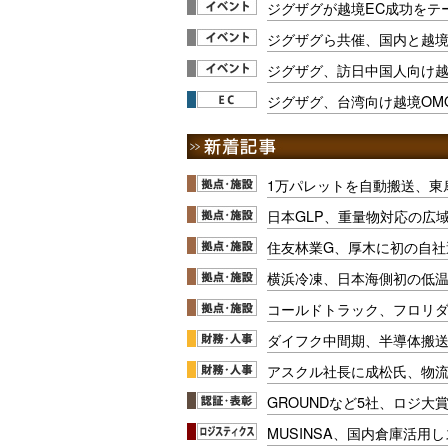
ジグザグが越境EC成功をテー
ジグザグら共催、国内と越境
ジグザグ、訪日中国人向け越
ジグザグ、台湾向け越境OM
1万パレットを自動搬送、東
日本GLP、重量物対応の広
住友林業G、厚木に初の自社
横浜冷凍、日本海側初の低
コールドトラック、フロリ
ダイフク中間期、半導体搬
アスクル社長に成松氏、物
GROUNDなど5社、ロジ大
MUSINSA、国内倉庫活用