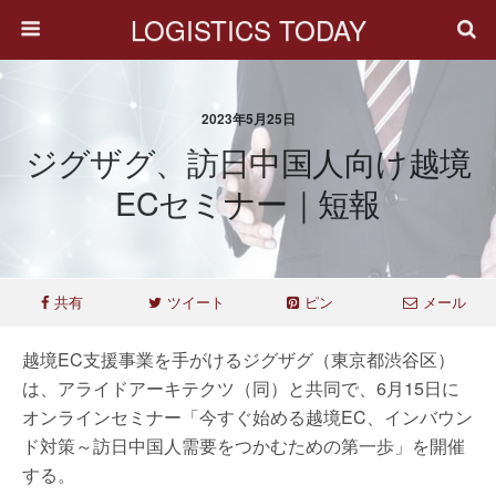
LOGISTICS TODAY
2023年5月25日
ジグザグ、訪日中国人向け越境
ECセミナー｜短報
共有
ツイート
ピン
メール
越境EC支援事業を手がけるジグザグ（東京都渋谷区）
は、アライドアーキテクツ（同）と共同で、6月15日に
オンラインセミナー「今すぐ始める越境EC、インバウン
ド対策～訪日中国人需要をつかむための第一歩」を開催
する。