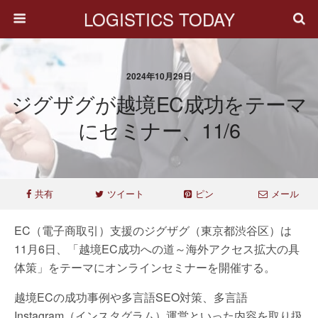
LOGISTICS TODAY
2024年10月29日
ジグザグが越境EC成功をテーマ
にセミナー、11/6
共有
ツイート
ピン
メール
EC（電子商取引）支援のジグザグ（東京都渋谷区）は
11月6日、「越境EC成功への道～海外アクセス拡大の具
体策」をテーマにオンラインセミナーを開催する。
越境ECの成功事例や多言語SEO対策、多言語
Instagram（インスタグラム）運営といった内容を取り扱