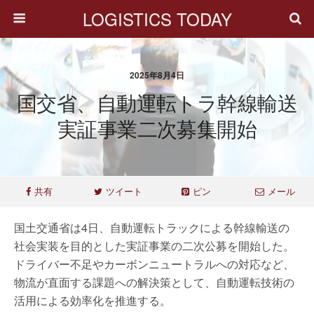
LOGISTICS TODAY
2025年8月4日
国交省、自動運転トラ幹線輸送
実証事業二次募集開始
共有
ツイート
ピン
メール
国土交通省は4日、自動運転トラックによる幹線輸送の
社会実装を目的とした実証事業の二次公募を開始した。
ドライバー不足やカーボンニュートラルへの対応など、
物流が直面する課題への解決策として、自動運転技術の
活用による効率化を推進する。