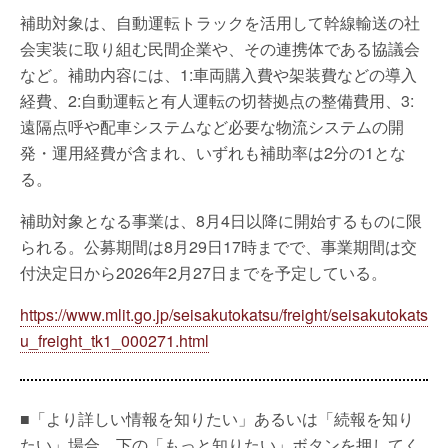
補助対象は、自動運転トラックを活用して幹線輸送の社
会実装に取り組む民間企業や、その連携体である協議会
など。補助内容には、1:車両購入費や架装費などの導入
経費、2:自動運転と有人運転の切替拠点の整備費用、3:
遠隔点呼や配車システムなど必要な物流システムの開
発・運用経費が含まれ、いずれも補助率は2分の1とな
る。
補助対象となる事業は、8月4日以降に開始するものに限
られる。公募期間は8月29日17時までで、事業期間は交
付決定日から2026年2月27日までを予定している。
https://www.mlit.go.jp/seisakutokatsu/freight/seisakutokats
u_freight_tk1_000271.html
■「より詳しい情報を知りたい」あるいは「続報を知り
たい」場合、下の「もっと知りたい」ボタンを押してく