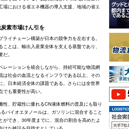
工場における省エネ機器の導入支援、地域の省エ
。
脱炭素市場けん引を
プライチェーン構築が日本の競争力を左右する。
ることは、輸出入産業全体を支える基盤であり、
要だ。
ペレーションを統合しながら、持続可能な物流網
流は社会の血流となるインフラである以上、その
に、日本経済全体の課題である。さらには全世界
点でも重要性が高い。
搬性、貯蔵性に優れるCN液体燃料の普及にも取り
あるバイオエタノールは、ガソリンに混合すること
とができ、30年度までに、混合の割合を高めたよ
向けた検証を目指すとしている。