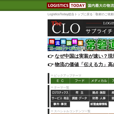
LOGISTIC
LogisticsToday総合トップに戻る
取材のご依頼
👉️
なぜ中国は実装が速い？現
👉️
物流の価値「伝える力」高
ピックアップテーマ
テーマ一覧
スペシャルコンテンツ一覧