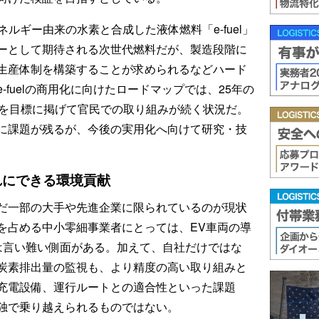
ルギー由来の水素と合成した液体燃料「e-fuel」
ーとして期待される次世代燃料だが、製造段階に
生産体制を構築することが求められるなどハード
fuelの商用化に向けたロードマップでは、25年の
化を目標に掲げて官民での取り組みが続く状況だ。
に課題が残るが、今後の実用化へ向けて研究・技
れにできる環境貢献
だ一部の大手や先進企業に限られているのが現状
を占める中小零細事業者にとっては、EV車両の導
は言い難い側面がある。加えて、自社だけではな
炭素排出量の監視も、より精度の高い取り組みと
充電設備、運行ルートとの適合性といった課題
独で乗り越えられるものではない。