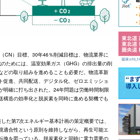
（CN）目標、30年46％削減目標は、物流業界に
成のためには、温室効果ガス（GHG）の排出量の削
などの取り組みを進めることも必要だ。物流革新
ト促進、共同配送、デジタル化、ゼロエミッショ
が明確に打ち出された。24年問題は労働時間制限
送構造の効率化と脱炭素を同時に進める契機でも
表した第7次エネルギー基本計画の策定概要では、
境適合性という原則を維持しながら、再生可能エ
転換を図っている。脱炭素化と同時に電力需要の