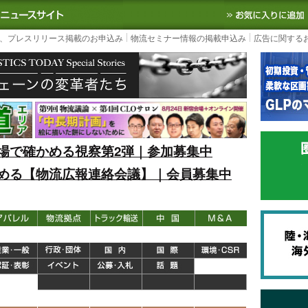
S TODAY｜国内最大の物流ニュースサイト
3PL, SCMなど国内外の最新の物流
、プレスリリース掲載のお申込み
物流セミナー情報の掲載申込み
広告に関する
場で確かめる視察第2弾｜参加募集中
める【物流広報連絡会議】｜会員募集中