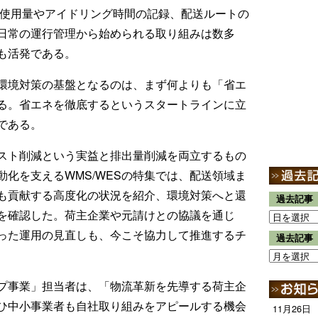
使用量やアイドリング時間の記録、配送ルートの
日常の運行管理から始められる取り組みは数多
も活発である。
環境対策の基盤となるのは、まず何よりも「省エ
る。省エネを徹底するというスタートラインに立
である。
スト削減という実益と排出量削減を両立するもの
化を支えるWMS/WESの特集では、配送領域ま
も貢献する高度化の状況を紹介、環境対策へと還
過去記事
を確認した。荷主企業や元請けとの協議を通じ
った運用の見直しも、今こそ協力して推進するチ
過去記事
プ事業」担当者は、「物流革新を先導する荷主企
ひ中小事業者も自社取り組みをアピールする機会
11月26日