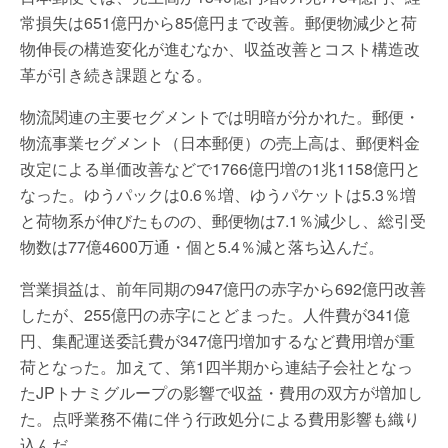
常損失は651億円から85億円まで改善。郵便物減少と荷
物伸長の構造変化が進むなか、収益改善とコスト構造改
革が引き続き課題となる。
物流関連の主要セグメントでは明暗が分かれた。郵便・
物流事業セグメント（日本郵便）の売上高は、郵便料金
改定による単価改善などで1766億円増の1兆1158億円と
なった。ゆうパックは0.6％増、ゆうパケットは5.3％増
と荷物系が伸びたものの、郵便物は7.1％減少し、総引受
物数は77億4600万通・個と5.4％減と落ち込んだ。
営業損益は、前年同期の947億円の赤字から692億円改善
したが、255億円の赤字にとどまった。人件費が341億
円、集配運送委託費が347億円増加するなど費用増が重
荷となった。加えて、第1四半期から連結子会社となっ
たJPトナミグループの影響で収益・費用の双方が増加し
た。点呼業務不備に伴う行政処分による費用影響も織り
込んだ。