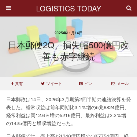
LOGISTICS TODAY
2025年11月14日
日本郵便2Q、損失幅500億円改
善も赤字継続
共有
ツイート
ピン
メール
日本郵政は14日、2026年3月期第2四半期の連結決算を発
表した。経常収益は前年同期比3.1％増の5兆6824億円、
経常利益は同12.6％増の5216億円、最終利益は2.2％増
の1425億円と増収増益だった。
日本郵便では、売上高が1340億円増の1兆7754億円、経